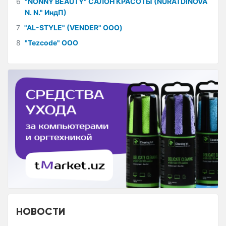
6
"NONNY BEAUTY" САЛОН КРАСОТЫ (NURATDINOVA
N. N." ИндП)
7
"AL-STYLE" (VENDER" ООО)
8
"Tezcode" ООО
НОВОСТИ