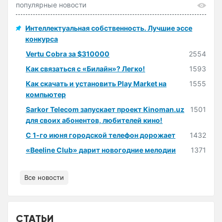
популярные новости
Интеллектуальная собственность. Лучшие эссе
конкурса
Vertu Cobra за $310000
2554
Как связаться с «Билайн»? Легко!
1593
Как скачать и установить Play Market на
1555
компьютер
Sarkor Telecom запускает проект Kinoman.uz
1501
для своих абонентов, любителей кино!
С 1-го июня городской телефон дорожает
1432
«Beeline Club» дарит новогодние мелодии
1371
Все новости
СТАТЬИ