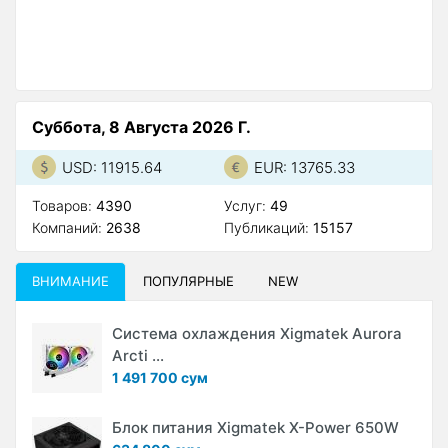
N
О
Суббота, 8 Августа 2026 Г.
USD: 11915.64
EUR: 13765.33
Товаров:
4390
Услуг:
49
Компаний:
2638
Публикаций:
15157
ВНИМАНИЕ
ПОПУЛЯРНЫЕ
NEW
Система охлаждения Xigmatek Aurora
Arcti ...
1 491 700 сум
Блок питания Xigmatek X-Power 650W