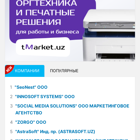
КОМПАНИИ
ПОПУЛЯРНЫЕ
1
"SeoNest" ООО
2
"INNOSOFT SYSTEMS" ООО
3
"SOCIAL MEDIA SOLUTIONS" ООО МАРКЕТИНГОВОЕ
АГЕНТСТВО
4
"ZORGO" ООО
5
"AstraSoft" Инд. пр. (ASTRASOFT.UZ)