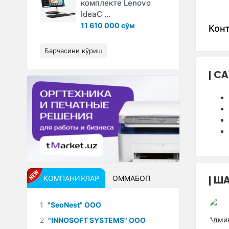
комплекте Lenovo
IdeaC ...
11 610 000 сўм
Кон
Барчасини кўриш
СА
ША
КОМПАНИЯЛАР
ОММАБОП
1
"SeoNest" ООО
2
"INNOSOFT SYSTEMS" ООО