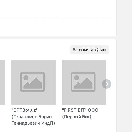
Барчасини кўриш
"GPTBot.uz"
"FIRST BIT" ООО
"PROGR
(Герасимов Борис
(Первый Бит)
MEDIA" 
Геннадьевич ИндП)
ООО)