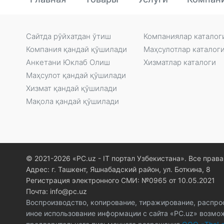
Сайтда рўйxатдан ўтиш
Компаниялар каталог
Компания қандай қўшилади
Маҳсулотлар каталог
Анкетани Юклаб Олиш
Xизматлар каталоги
Маҳсулот қандай қўшилади
Xизмат қандай қўшилади
Мақола қандай қўшилади
© 2021-2026 «PC.uz - IT портал Узбекистана». Все пра
Адрес: г. Ташкент, Яшнабадский район, ул. Боткина, 8
Регистрация электронного СМИ: №0965 от 10.05.2021
Почта: info@pc.uz
Воспроизводство, копирование, тиражирование, распро
иное использование информации с сайта «PC.uz» возмо