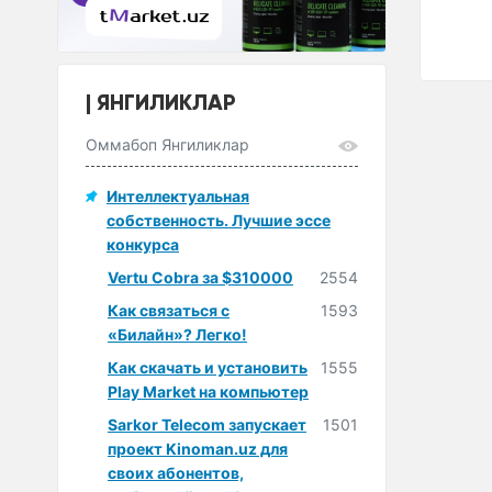
ИндП)
ЯНГИЛИКЛАР
Оммабоп Янгиликлар
Интеллектуальная
собственность. Лучшие эссе
конкурса
Vertu Cobra за $310000
2554
Как связаться с
1593
«Билайн»? Легко!
Как скачать и установить
1555
Play Market на компьютер
Sarkor Telecom запускает
1501
проект Kinoman.uz для
своих абонентов,