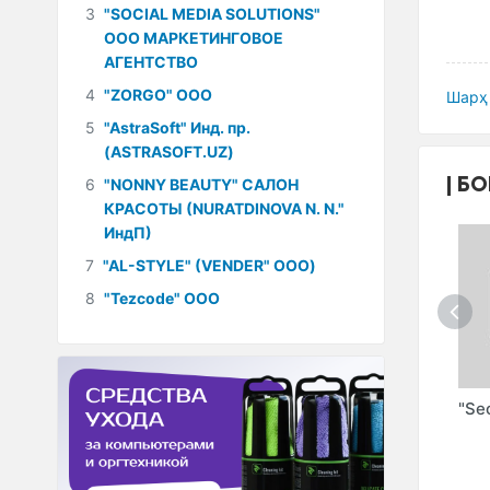
3
"SOCIAL MEDIA SOLUTIONS"
ООО МАРКЕТИНГОВОЕ
АГЕНТСТВО
4
"ZORGO" ООО
Шарҳ 
5
"AstraSoft" Инд. пр.
(ASTRASOFT.UZ)
БО
6
"NONNY BEAUTY" САЛОН
КРАСОТЫ (NURATDINOVA N. N."
ИндП)
7
"AL-STYLE" (VENDER" ООО)
8
"Tezcode" ООО
ОО
"CANONICAL.UZ"
"КОШАРНЫЙ С.Ю."
"Se
(TIMUR
ИндП
SHAYAXMETOV
MARATOVICH