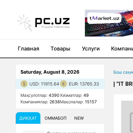
Главная
Товары
Услуги
Компан
Saturday, August 8, 2026
Бош саҳи
"IT B
USD: 11915.64
EUR: 13765.33
Маҳсулотлар:
4390
Xизматлар:
49
Компаниялар:
2638
Мақолалар:
15157
ДИҚҚАТ
ОММАБОП
NEW