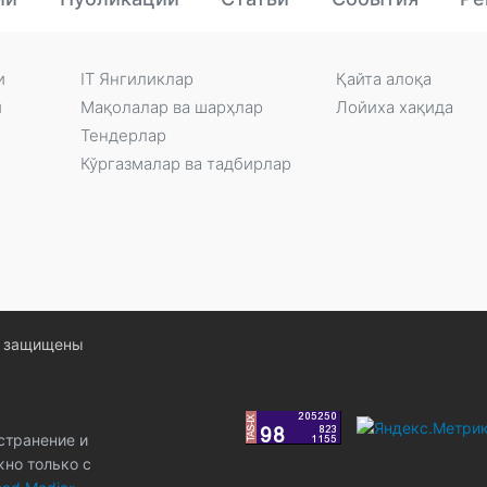
и
IT Янгиликлар
Қайта алоқа
и
Мақолалар ва шарҳлар
Лойиха хақида
Тендерлар
Кўргазмалар ва тадбирлар
ва защищены
странение и
жно только с