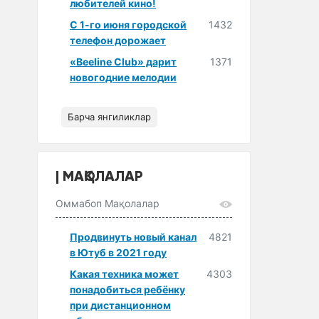
любителей кино!
С 1-го июня городской
1432
телефон дорожает
«Beeline Club» дарит
1371
новогодние мелодии
Барча янгиликлар
МАҚОЛАЛАР
Оммабоп Мақолалар
Продвинуть новый канал
4821
в Ютуб в 2021 году
Какая техника может
4303
понадобиться ребёнку
при дистанционном