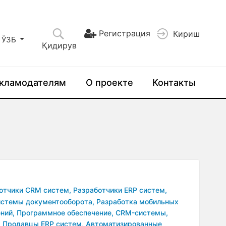
Регистрация
Кириш
ЎЗБ
Қидирув
кламодателям
О проекте
Контакты
отчики CRM систем,
Разработчики ERP систем,
истемы документооборота,
Разработка мобильных
ний,
Программное обеспечение,
CRM-системы,
,
Продавцы ERP систем,
Автоматизированные