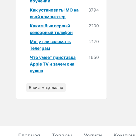
обучении
Как установить IMO на
3794
свой компьютер
Каким был первый
2200
сенсорный телефон
Могут ли взломать
2170
Телеграм
Что умеет приставка
1650
Apple TV и зачем она
нужна
Барча мақолалар
Главная
Товары
Услуги
Компан