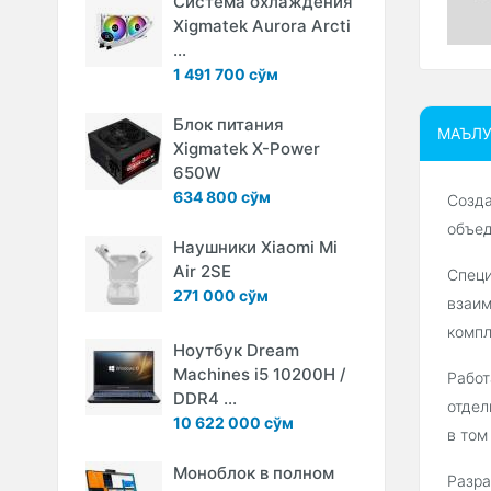
Система охлаждения
Xigmatek Aurora Arcti
...
1 491 700 сўм
Блок питания
МАЪЛ
Xigmatek X-Power
650W
634 800 сўм
Созда
объед
Наушники Xiaomi Mi
Air 2SE
Специ
271 000 сўм
взаим
компл
Ноутбук Dream
Machines i5 10200H /
Работ
DDR4 ...
отдел
10 622 000 сўм
в том
Моноблок в полном
Разра