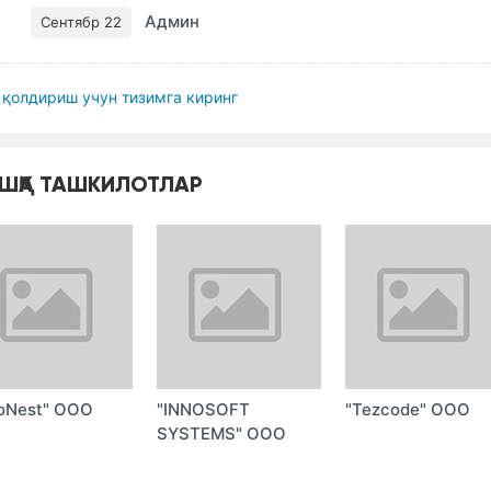
Админ
Сентябр 22
қолдириш учун тизимга киринг
ШҚА ТАШКИЛОТЛАР
oNest" ООО
"INNOSOFT
"Tezcode" ООО
SYSTEMS" ООО