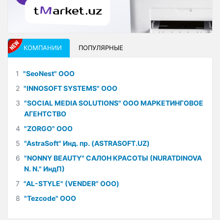
КОМПАНИИ
ПОПУЛЯРНЫЕ
1
"SeoNest" ООО
2
"INNOSOFT SYSTEMS" ООО
3
"SOCIAL MEDIA SOLUTIONS" ООО МАРКЕТИНГОВОЕ
АГЕНТСТВО
4
"ZORGO" ООО
5
"AstraSoft" Инд. пр. (ASTRASOFT.UZ)
6
"NONNY BEAUTY" САЛОН КРАСОТЫ (NURATDINOVA
N. N." ИндП)
7
"AL-STYLE" (VENDER" ООО)
8
"Tezcode" ООО