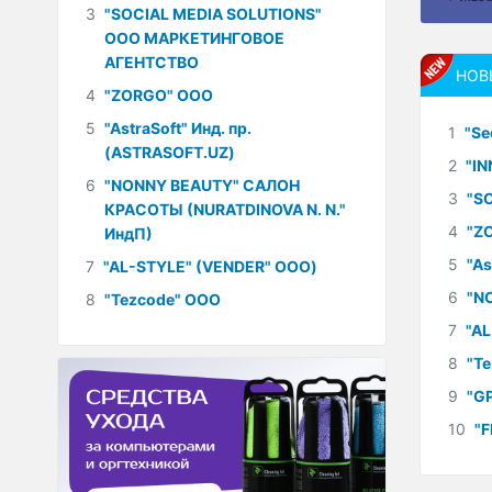
3
"SOCIAL MEDIA SOLUTIONS"
ООО МАРКЕТИНГОВОЕ
АГЕНТСТВО
НОВ
4
"ZORGO" ООО
5
"AstraSoft" Инд. пр.
1
"Se
(ASTRASOFT.UZ)
2
"I
6
"NONNY BEAUTY" САЛОН
3
"S
КРАСОТЫ (NURATDINOVA N. N."
4
"Z
ИндП)
5
"As
7
"AL-STYLE" (VENDER" ООО)
6
"N
8
"Tezcode" ООО
7
"A
8
"T
9
"G
10
"F