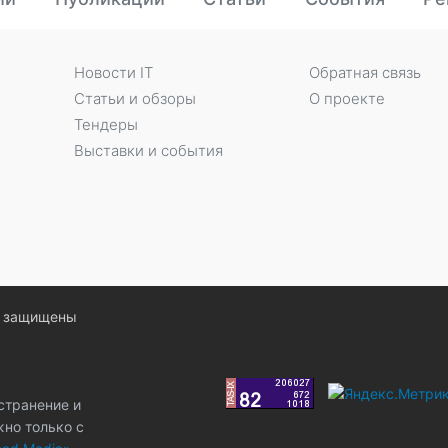
Новости IT
Обратная связь
Статьи и обзоры
О проекте
Тендеры
Выставки и события
ва защищены
странение и
жно только с