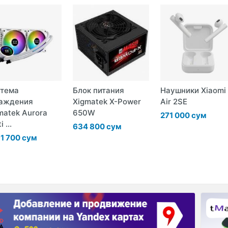
тема
Блок питания
Наушники Xiaomi
аждения
Xigmatek X-Power
Air 2SE
matek Aurora
650W
271 000 сум
i ...
634 800 сум
91 700 сум