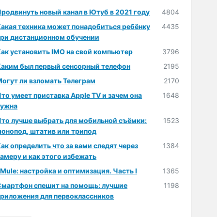
родвинуть новый канал в Ютуб в 2021 году
4804
Какая техника может понадобиться ребёнку
4435
при дистанционном обучении
ак установить IMO на свой компьютер
3796
Каким был первый сенсорный телефон
2195
огут ли взломать Телеграм
2170
то умеет приставка Apple TV и зачем она
1648
нужна
Что лучше выбрать для мобильной съёмки:
1523
монопод, штатив или трипод
ак определить что за вами следят через
1384
амеру и как этого избежать
Mule: настройка и оптимизация. Часть I
1365
Смартфон спешит на помощь: лучшие
1198
приложения для первоклассников