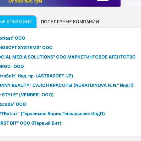
ЫЕ
КОМПАНИИ
ПОПУЛЯРНЫЕ
КОМПАНИИ
oNest" ООО
NNOSOFT SYSTEMS" ООО
OCIAL MEDIA SOLUTIONS" ООО МАРКЕТИНГОВОЕ АГЕНТСТВО
ORGO" ООО
traSoft" Инд. пр. (ASTRASOFT.UZ)
ONNY BEAUTY" САЛОН КРАСОТЫ (NURATDINOVA N. N." ИндП)
L-STYLE" (VENDER" ООО)
ezcode" ООО
PTBot.uz" (Герасимов Борис Геннадьевич ИндП)
IRST BIT" ООО (Первый Бит)