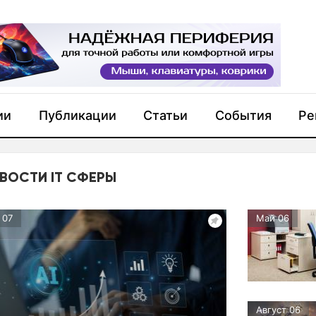
ии
Публикации
Статьи
События
Ре
ВОСТИ IT СФЕРЫ
 07
Май 06
Август 06