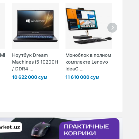
 Mi
Ноутбук Dream
Моноблок в полном
Монитор
Machines i5 10200H
комплекте Lenovo
EliteDis
/ DDR4 ...
IdeaC ...
43.4"
10 622 000 сум
11 610 000 сум
14 105 0