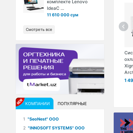
комплекте Lenovo
IdeaC ...
11 610 000 сум
Смотреть все
ое
Клавиатура и мышь
Монитор Avtech
Сис
сло
Logitech MK330
PRO3000 32CD IPS
охл
...
LED C-16 ...
Xig
476 300 сум
Arct
ум
4 232 000 сум
1 4
КОМПАНИИ
ПОПУЛЯРНЫЕ
1
"SeoNest" ООО
2
"INNOSOFT SYSTEMS" ООО