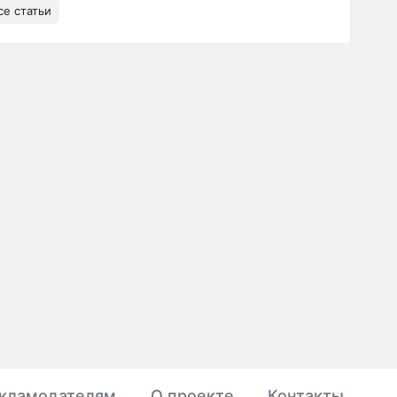
се статьи
кламодателям
О проекте
Контакты