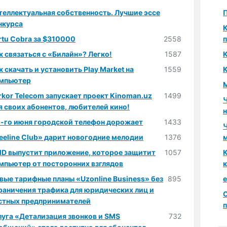
теллектуальная собственность. Лучшие эссе
П
нкурса
rtu Cobra за $310000
2558
к связаться с «Билайн»? Легко!
1587
К
к скачать и установить Play Market на
1559
мпьютер
М
rkor Telecom запускает проект Kinoman.uz
1499
Ч
я своих абонентов, любителей кино!
1-го июня городской телефон дорожает
1433
eeline Club» дарит новогодние мелодии
1376
D выпустит приложение, которое защитит
1057
К
мпьютер от посторонних взглядов
к
вые тарифные планы «Uzonline Business» без
895
e
раничения трафика для юридических лиц и
стных предпринимателей
луга «Детализация звонков и SMS
732