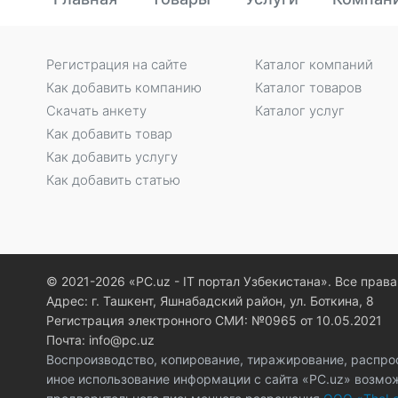
Регистрация на сайте
Каталог компаний
Как добавить компанию
Каталог товаров
Скачать анкету
Каталог услуг
Как добавить товар
Как добавить услугу
Как добавить статью
© 2021-2026 «PC.uz - IT портал Узбекистана». Все пра
Адрес: г. Ташкент, Яшнабадский район, ул. Боткина, 8
Регистрация электронного СМИ: №0965 от 10.05.2021
Почта: info@pc.uz
Воспроизводство, копирование, тиражирование, распро
иное использование информации с сайта «PC.uz» возмо