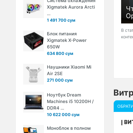
Система охлаждения
Xigmatek Aurora Arcti
Чт
...
Op
1 491 700 сум
В ста
Блок питания
конте
Xigmatek X-Power
650W
634 800 сум
Наушники Xiaomi Mi
Air 2SE
271 000 сум
Витр
Ноутбук Dream
Machines i5 10200H /
ОБРАТ
DDR4 ...
10 622 000 сум
ВИ
Моноблок в полном