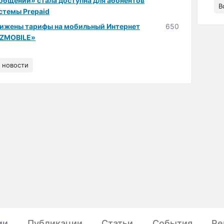
общений» стала доступна для абонентов
В
стемы Prepaid
ижены тарифы на мобильный Интернет
650
ZMOBILE»
 новости
ии
Публикации
Статьи
События
Ре