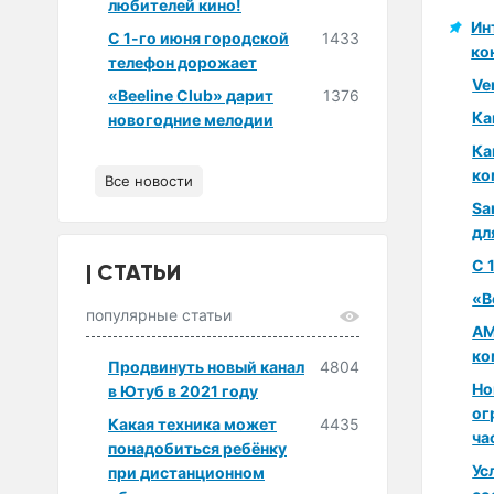
любителей кино!
Ин
С 1-го июня городской
1433
ко
телефон дорожает
Ve
«Beeline Club» дарит
1376
Ка
новогодние мелодии
Ка
ко
Все новости
Sa
дл
С 
СТАТЬИ
«B
популярные статьи
AM
ко
Продвинуть новый канал
4804
Но
в Ютуб в 2021 году
ог
Какая техника может
4435
ча
понадобиться ребёнку
Ус
при дистанционном