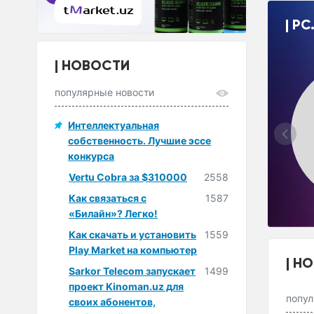
PC
НОВОСТИ
популярные новости
Интеллектуальная
собственность. Лучшие эссе
конкурса
Vertu Cobra за $310000
2558
Как связаться с
1587
«Билайн»? Легко!
Как скачать и установить
1559
Play Market на компьютер
НО
Sarkor Telecom запускает
1499
проект Kinoman.uz для
попул
своих абонентов,