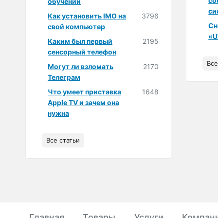
со
обучении
си
Как установить IMO на
3796
Сн
свой компьютер
«U
Каким был первый
2195
сенсорный телефон
Все
Могут ли взломать
2170
Телеграм
Что умеет приставка
1648
Apple TV и зачем она
нужна
Все статьи
Главная
Товары
Услуги
Компан