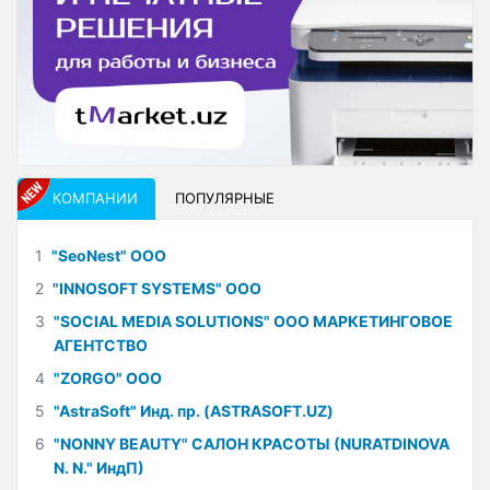
КОМПАНИИ
ПОПУЛЯРНЫЕ
1
"SeoNest" ООО
2
"INNOSOFT SYSTEMS" ООО
3
"SOCIAL MEDIA SOLUTIONS" ООО МАРКЕТИНГОВОЕ
АГЕНТСТВО
4
"ZORGO" ООО
5
"AstraSoft" Инд. пр. (ASTRASOFT.UZ)
6
"NONNY BEAUTY" САЛОН КРАСОТЫ (NURATDINOVA
N. N." ИндП)