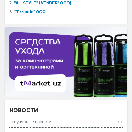
7
"AL-STYLE" (VENDER" ООО)
8
"Tezcode" ООО
НОВОСТИ
популярные новости