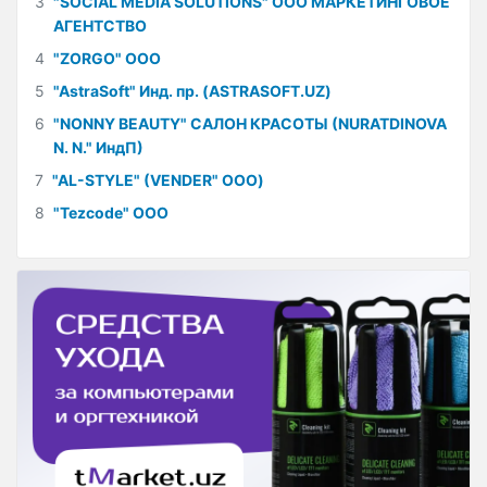
3
"SOCIAL MEDIA SOLUTIONS" ООО МАРКЕТИНГОВОЕ
АГЕНТСТВО
4
"ZORGO" ООО
5
"AstraSoft" Инд. пр. (ASTRASOFT.UZ)
6
"NONNY BEAUTY" САЛОН КРАСОТЫ (NURATDINOVA
N. N." ИндП)
7
"AL-STYLE" (VENDER" ООО)
8
"Tezcode" ООО