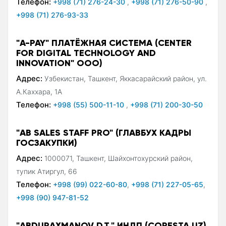
Телефон:
+998 (71) 276-24-30
,
+998 (71) 276-50-90
,
+998 (71) 276-93-33
"A-PAY" ПЛАТЁЖНАЯ СИСТЕМА (CENTER
FOR DIGITAL TECHNOLOGY AND
INNOVATION" ООО)
Адрес:
Узбекистан, Ташкент, Яккасарайский район, ул.
А.Каххара, 1А
Телефон:
+998 (55) 500-11-10
,
+998 (71) 200-30-50
"AB SALES STAFF PRO" (ГЛАВБУХ КАДРЫ
ГОСЗАКУПКИ)
Адрес:
1000071, Ташкент, Шайхонтохурский район,
тупик Атиргул, 66
Телефон:
+998 (99) 022-60-80
,
+998 (71) 227-05-65
,
+998 (90) 947-81-52
"ABDURAXMANOV D.T." ИНДП (CORESTA.UZ)