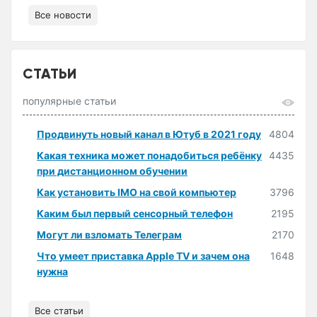
Все новости
СТАТЬИ
популярные статьи
Продвинуть новый канал в Ютуб в 2021 году
4804
Какая техника может понадобиться ребёнку
4435
при дистанционном обучении
Как установить IMO на свой компьютер
3796
Каким был первый сенсорный телефон
2195
Могут ли взломать Телеграм
2170
Что умеет приставка Apple TV и зачем она
1648
нужна
Все статьи