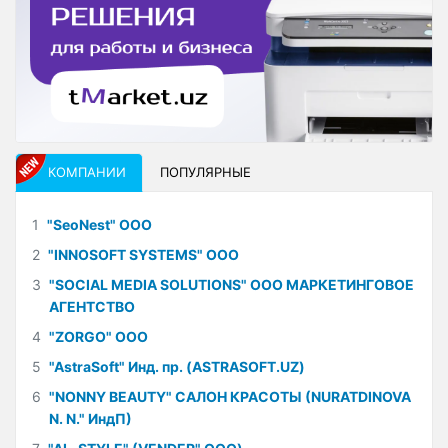
КОМПАНИИ
ПОПУЛЯРНЫЕ
1
"SeoNest" ООО
2
"INNOSOFT SYSTEMS" ООО
3
"SOCIAL MEDIA SOLUTIONS" ООО МАРКЕТИНГОВОЕ
АГЕНТСТВО
4
"ZORGO" ООО
5
"AstraSoft" Инд. пр. (ASTRASOFT.UZ)
6
"NONNY BEAUTY" САЛОН КРАСОТЫ (NURATDINOVA
N. N." ИндП)