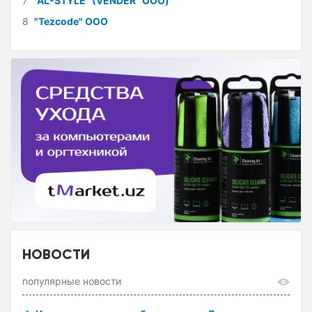
7
"AL-STYLE" (VENDER" ООО)
8
"Tezcode" ООО
НОВОСТИ
популярные новости