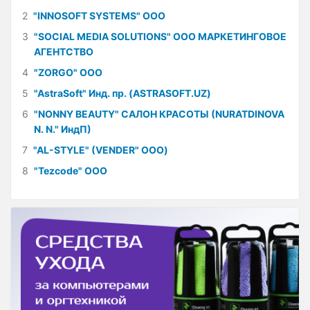
2
"INNOSOFT SYSTEMS" ООО
3
"SOCIAL MEDIA SOLUTIONS" ООО МАРКЕТИНГОВОЕ
АГЕНТСТВО
4
"ZORGO" ООО
5
"AstraSoft" Инд. пр. (ASTRASOFT.UZ)
6
"NONNY BEAUTY" САЛОН КРАСОТЫ (NURATDINOVA
N. N." ИндП)
7
"AL-STYLE" (VENDER" ООО)
8
"Tezcode" ООО