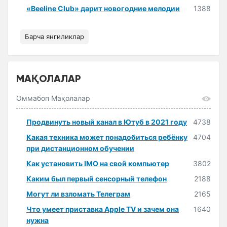
«Beeline Club» дарит новогодние мелодии
1388
Барча янгиликлар
МАҚОЛАЛАР
Оммабоп Мақолалар
Продвинуть новый канал в Ютуб в 2021 году
4738
Какая техника может понадобиться ребёнку
4704
при дистанционном обучении
Как установить IMO на свой компьютер
3802
Каким был первый сенсорный телефон
2188
Могут ли взломать Телеграм
2165
Что умеет приставка Apple TV и зачем она
1640
нужна