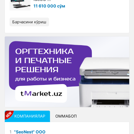
11 610 000 сўм
Барчасини кўриш
КОМПАНИЯЛАР
ОММАБОП
1
"SeoNest" ООО