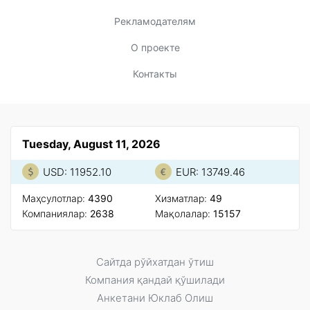
Рекламодателям
О проекте
Контакты
Tuesday, August 11, 2026
USD: 11952.10
EUR: 13749.46
Маҳсулотлар:
4390
Xизматлар:
49
Компаниялар:
2638
Мақолалар:
15157
Сайтда рўйxатдан ўтиш
Компания қандай қўшилади
Анкетани Юклаб Олиш