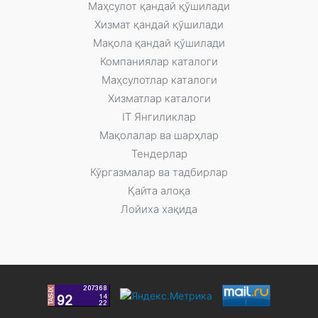
Маҳсулот қандай қўшилади
Xизмат қандай қўшилади
Мақола қандай қўшилади
Компаниялар каталоги
Маҳсулотлар каталоги
Xизматлар каталоги
IT Янгиликлар
Мақолалар ва шарҳлар
Тендерлар
Кўргазмалар ва тадбирлар
Қайта алоқа
Лойиха хақида