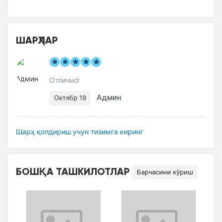
ШАРҲЛАР
Отлично!
Админ
Октябр 19
Шарҳ қолдириш учун тизимга киринг
БОШҚА ТАШКИЛОТЛАР
Барчасини кўриш