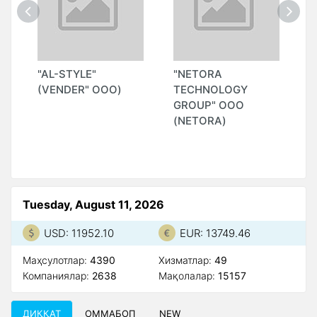
П
"AL-STYLE"
"NETORA
"
(VENDER" ООО)
TECHNOLOGY
GROUP" ООО
(NETORA)
Tuesday, August 11, 2026
USD: 11952.10
EUR: 13749.46
Маҳсулотлар:
4390
Xизматлар:
49
Компаниялар:
2638
Мақолалар:
15157
ДИҚҚАТ
ОММАБОП
NEW