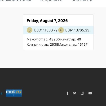
Friday, August 7, 2026
USD: 11886.72
EUR: 13765.33
Маҳсулотлар:
4390
Xизматлар:
49
Компаниялар:
2638
Мақолалар:
15157