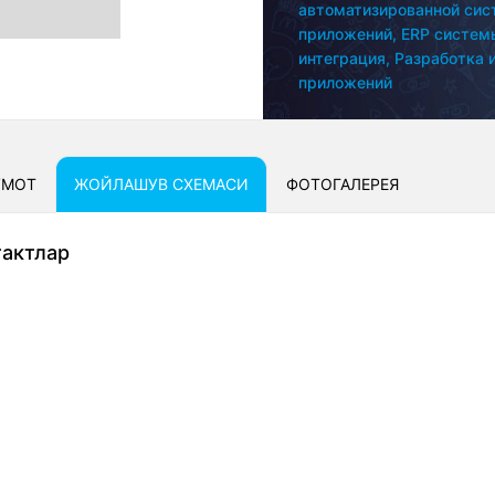
автоматизированной сис
приложений,
ERP систем
интеграция,
Разработка и
приложений
УМОТ
ЖОЙЛАШУВ СXЕМАСИ
ФОТОГАЛЕРЕЯ
тактлар