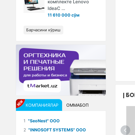
комплекте Lenovo
IdeaC ...
11 610 000 сўм
Барчасини кўриш
БО
КОМПАНИЯЛАР
ОММАБОП
1
"SeoNest" ООО
2
"INNOSOFT SYSTEMS" ООО