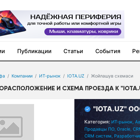
ии
Публикации
Статьи
События
Ре
фа
Компании
ИТ-рынок
IOTA.UZ
Жойлашув сxемаси
ОРАСПОЛОЖЕНИЕ И СХЕМА ПРОЕЗДА К "IOTA.
"IOTA.UZ" О
Категория:
ИТ-рынок,
Ав
Продавцы ПО,
Oracle,
CR
CRM систем,
Разработчи