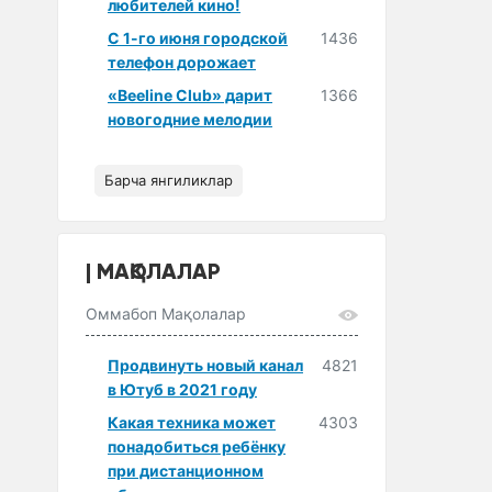
любителей кино!
С 1-го июня городской
1436
телефон дорожает
«Beeline Club» дарит
1366
новогодние мелодии
Барча янгиликлар
МАҚОЛАЛАР
Оммабоп Мақолалар
Продвинуть новый канал
4821
в Ютуб в 2021 году
Какая техника может
4303
понадобиться ребёнку
при дистанционном