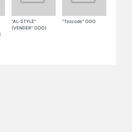
"AL-STYLE"
"Tezcode" ООО
"GPTBot.
О
(VENDER" ООО)
(Гераси
Е
Геннадь