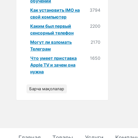
обучении
Как установить IMO на
3794
свой компьютер
Каким был первый
2200
сенсорный телефон
Могут ли взломать
2170
Телеграм
Что умеет приставка
1650
Apple TV и зачем она
нужна
Барча мақолалар
Главная
Товары
Услуги
Компан