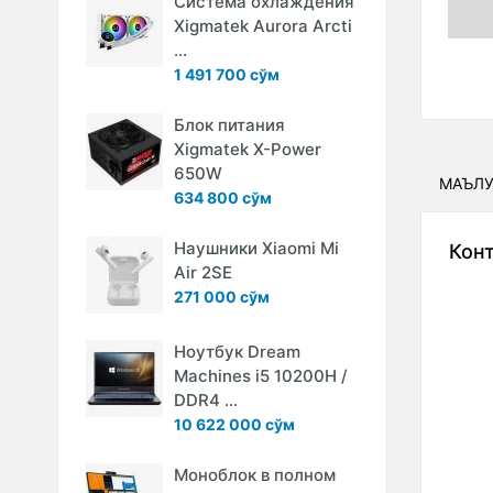
Система охлаждения
Xigmatek Aurora Arcti
...
1 491 700 сўм
Блок питания
Xigmatek X-Power
650W
МАЪЛ
634 800 сўм
Наушники Xiaomi Mi
Кон
Air 2SE
271 000 сўм
Ноутбук Dream
Machines i5 10200H /
DDR4 ...
10 622 000 сўм
Моноблок в полном