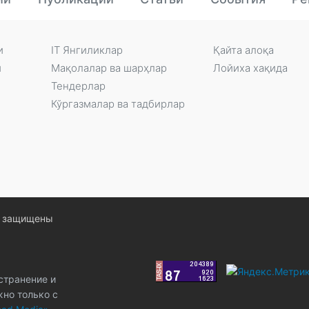
и
IT Янгиликлар
Қайта алоқа
и
Мақолалар ва шарҳлар
Лойиха хақида
Тендерлар
Кўргазмалар ва тадбирлар
ва защищены
странение и
жно только с