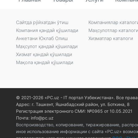
Сайтда рўйxатдан ўтиш
Компаниялар каталог
Компания қандай қўшилади
Маҳсулотлар каталог
Анкетани Юклаб Олиш
Xизматлар каталоги
Маҳсулот қандай қўшилади
Xизмат қандай қўшилади
Мақола қандай қўшилади
© 2021-2026 «PC.uz - IT портал Узбекистана». Все пра
Адрес: г. Ташкент, Яшнабадский район, ул. Боткина, 8
Регистрация электронного СМИ: №0965 от 10.05.2021
Почта: info@pc.uz
Воспроизводство, копирование, тиражирование, распро
иное использование информации с сайта «PC.uz» возмо