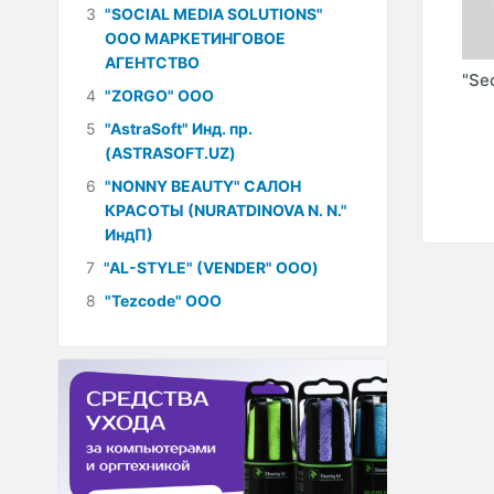
3
"SOCIAL MEDIA SOLUTIONS"
ООО МАРКЕТИНГОВОЕ
АГЕНТСТВО
VE
"TIMSOH" ООО
"CANONICAL.UZ"
"Se
4
"ZORGO" ООО
RTIT”
(TIMUR
SHAYAXMETOV
5
"AstraSoft" Инд. пр.
MARATOVICH
(ASTRASOFT.UZ)
ИндП)
6
"NONNY BEAUTY" САЛОН
КРАСОТЫ (NURATDINOVA N. N."
ИндП)
7
"AL-STYLE" (VENDER" ООО)
8
"Tezcode" ООО