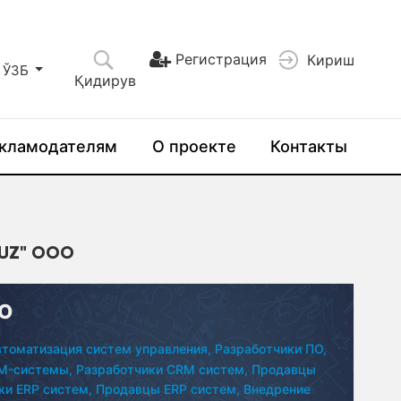
Регистрация
Кириш
ЎЗБ
Қидирув
кламодателям
О проекте
Контакты
UZ" ООО
ОО
томатизация систем управления,
Разработчики ПО,
M-системы,
Разработчики CRM систем,
Продавцы
ки ERP систем,
Продавцы ERP систем,
Внедрение