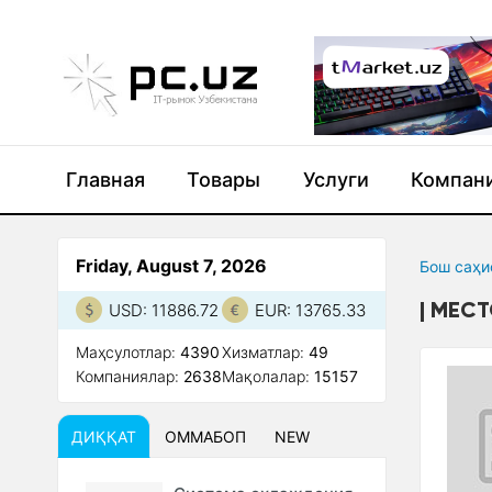
Главная
Товары
Услуги
Компан
Friday, August 7, 2026
Бош саҳи
МЕСТ
USD: 11886.72
EUR: 13765.33
Маҳсулотлар:
4390
Xизматлар:
49
Компаниялар:
2638
Мақолалар:
15157
ДИҚҚАТ
ОММАБОП
NEW