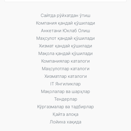
Сайтда рўйxатдан ўтиш
Компания қандай қўшилади
Анкетани Юклаб Олиш
Маҳсулот қандай қўшилади
Xизмат қандай қўшилади
Мақола қандай қўшилади
Компаниялар каталоги
Маҳсулотлар каталоги
Xизматлар каталоги
IT Янгиликлар
Мақолалар ва шарҳлар
Тендерлар
Кўргазмалар ва тадбирлар
Қайта алоқа
Лойиха хақида