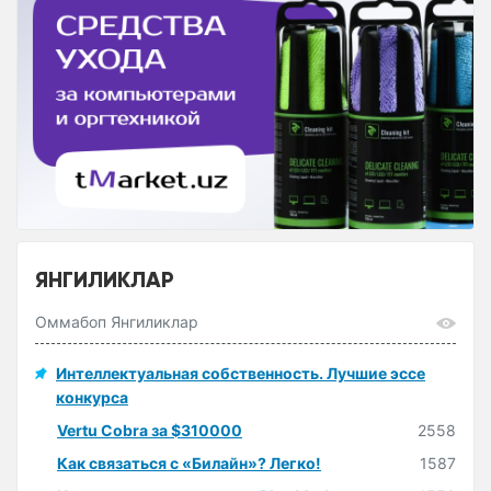
ЯНГИЛИКЛАР
Оммабоп Янгиликлар
Интеллектуальная собственность. Лучшие эссе
конкурса
Vertu Cobra за $310000
2558
Как связаться с «Билайн»? Легко!
1587