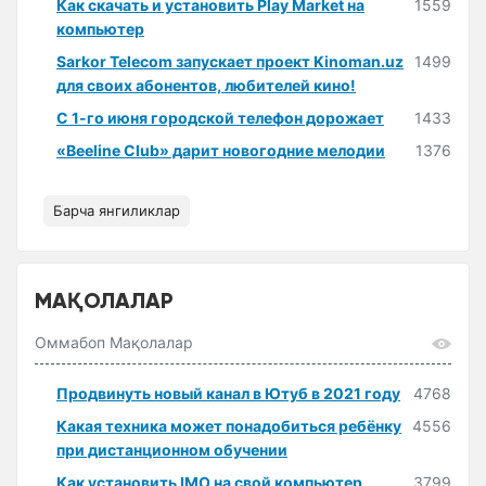
Как скачать и установить Play Market на
1559
компьютер
Sarkor Telecom запускает проект Kinoman.uz
1499
для своих абонентов, любителей кино!
С 1-го июня городской телефон дорожает
1433
«Beeline Club» дарит новогодние мелодии
1376
Барча янгиликлар
МАҚОЛАЛАР
Оммабоп Мақолалар
Продвинуть новый канал в Ютуб в 2021 году
4768
Какая техника может понадобиться ребёнку
4556
при дистанционном обучении
Как установить IMO на свой компьютер
3799