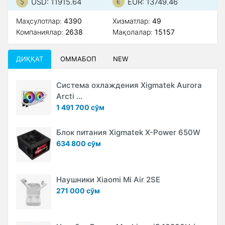
USD: 11915.64
EUR: 13749.46
Маҳсулотлар:
4390
Xизматлар:
49
Компаниялар:
2638
Мақолалар:
15157
ДИҚҚАТ
ОММАБОП
NEW
Система охлаждения Xigmatek Aurora
Arcti ...
1 491 700 сўм
Блок питания Xigmatek X-Power 650W
634 800 сўм
Наушники Xiaomi Mi Air 2SE
271 000 сўм