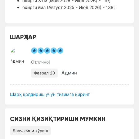
оxирги 3 ой (Май 2026 - Июл 2026) - 119;
оxирги йил (Август 2025 - Июл 2026) - 138;
ШАРҲЛАР
Отлично!
Админ
Феврал 20
Шарҳ қолдириш учун тизимга киринг
СИЗНИ ҚИЗИҚТИРИШИ МУМКИН
Барчасини кўриш