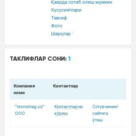
Қаерда сотиб олиш мумкин
Xусусиятлари
Тавсиф
Фото
Шарҳлар
1
ТАКЛИФЛАР СОНИ:
1
Компания
Контактлар
Нар
номи
"texnomag.uz"
Контактларни
Сотувчининг
3 9
ООО
кўриш
сайтига
ўтиш