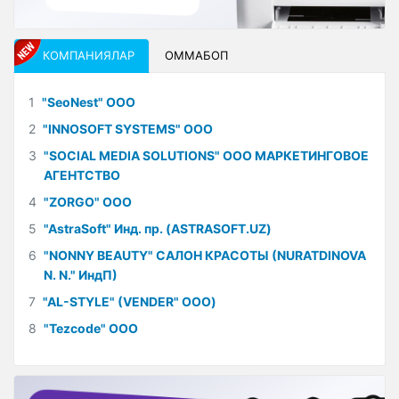
КОМПАНИЯЛАР
ОММАБОП
1
"SeoNest" ООО
2
"INNOSOFT SYSTEMS" ООО
3
"SOCIAL MEDIA SOLUTIONS" ООО МАРКЕТИНГОВОЕ
АГЕНТСТВО
4
"ZORGO" ООО
5
"AstraSoft" Инд. пр. (ASTRASOFT.UZ)
6
"NONNY BEAUTY" САЛОН КРАСОТЫ (NURATDINOVA
N. N." ИндП)
7
"AL-STYLE" (VENDER" ООО)
8
"Tezcode" ООО