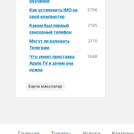
обучении
Как установить IMO на
3796
свой компьютер
Каким был первый
2195
сенсорный телефон
Могут ли взломать
2170
Телеграм
Что умеет приставка
1648
Apple TV и зачем она
нужна
Барча мақолалар
Главная
Товары
Услуги
Компан