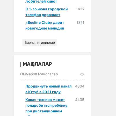
любителей кино!
С 1-го июня городской
1432
телефон дорожает
«Beeline Club» дарит
1371
новогодние мелодии
Барча янгиликлар
МАҚОЛАЛАР
Оммабоп Мақолалар
Продвинуть новый канал
4804
в Ютуб в 2021 году
Какая техника может
4435
понадобиться ребёнку
при дистанционном