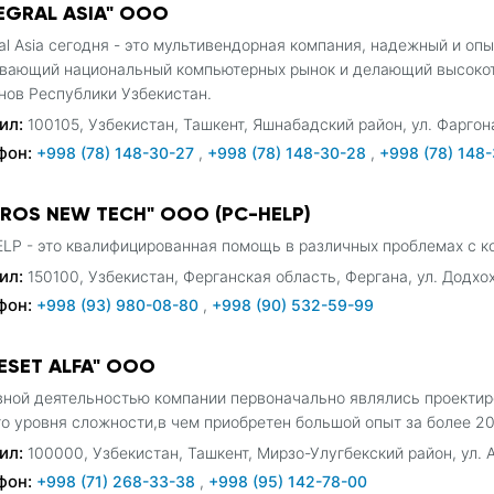
TEGRAL ASIA" ООО
ral Asia сегодня - это мультивендорная компания, надежный и о
вающий национальный компьютерных рынок и делающий высокот
нов Республики Узбекистан.
ил:
100105, Узбекистан, Ташкент, Яшнабадский район, ул. Фаргон
фон:
+998 (78) 148-30-27
,
+998 (78) 148-30-28
,
+998 (78) 148
CROS NEW TECH" ООО (PC-HELP)
LP - это квалифицированная помощь в различных проблемах с 
ил:
150100, Узбекистан, Ферганская область, Фергана, ул. Додхох
фон:
+998 (93) 980-08-80
,
+998 (90) 532-59-99
LESET ALFA" ООО
ной деятельностью компании первоначально являлись проектир
о уровня сложности,в чем приобретен большой опыт за более 20
ил:
100000, Узбекистан, Ташкент, Мирзо-Улугбекский район, ул. 
фон:
+998 (71) 268-33-38
,
+998 (95) 142-78-00