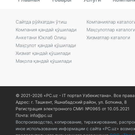
Сайтда рўйxатдан ўтиш
Компаниялар каталог
Компания қандай қўшилади
Маҳсулотлар каталог
Анкетани Юклаб Олиш
Xизматлар каталоги
Маҳсулот қандай қўшилади
Xизмат қандай қўшилади
Мақола қандай қўшилади
© 2021-2026 «PC.uz - IT портал Узбекистана». Все пра
Адрес: г. Ташкент, Яшнабадский район, ул. Боткина, 8
Регистрация электронного СМИ: №0965 от 10.05.2021
Почта: info@pc.uz
Воспроизводство, копирование, тиражирование, распро
иное использование информации с сайта «PC.uz» возмо