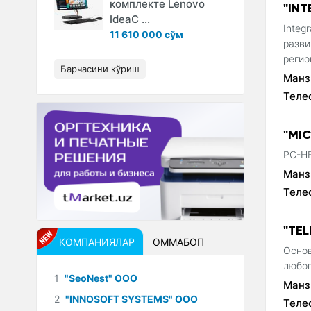
комплекте Lenovo
"IN
IdeaC ...
Integ
11 610 000 сўм
разви
регио
Барчасини кўриш
Манз
Теле
"MI
PC-HE
Манз
Теле
"TE
КОМПАНИЯЛАР
ОММАБОП
Основ
любог
1
"SeoNest" ООО
Манз
2
"INNOSOFT SYSTEMS" ООО
Теле