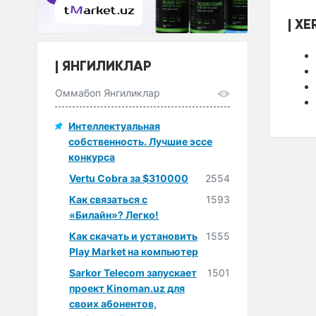
XE
ЯНГИЛИКЛАР
Оммабоп Янгиликлар
Интеллектуальная
собственность. Лучшие эссе
конкурса
Vertu Cobra за $310000
2554
Как связаться с
1593
«Билайн»? Легко!
Как скачать и установить
1555
Play Market на компьютер
Sarkor Telecom запускает
1501
проект Kinoman.uz для
своих абонентов,