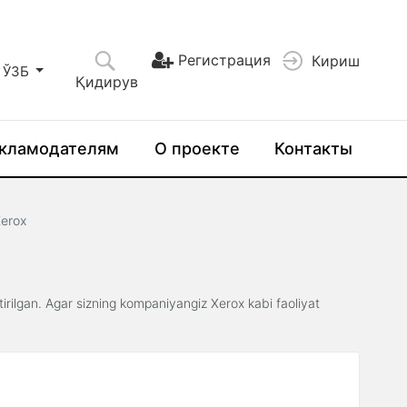
Регистрация
Кириш
ЎЗБ
Қидирув
кламодателям
О проекте
Контакты
erox
irilgan. Agar sizning kompaniyangiz Xerox kabi faoliyat