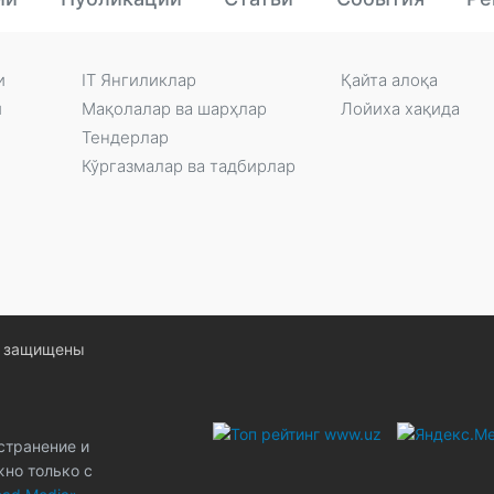
и
IT Янгиликлар
Қайта алоқа
и
Мақолалар ва шарҳлар
Лойиха хақида
Тендерлар
Кўргазмалар ва тадбирлар
ва защищены
странение и
жно только с