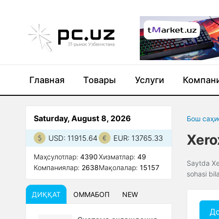
Главная
Товары
Услуги
Компан
Saturday, August 8, 2026
Бош саҳи
Xero
USD: 11915.64
EUR: 13765.33
Маҳсулотлар:
4390
Xизматлар:
49
Saytda Xer
Компаниялар:
2638
Мақолалар:
15157
sohasi bil
ДИҚҚАТ
ОММАБОП
NEW
До