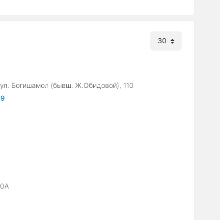
ул. Богишамол (бывш. Ж.Обидовой), 110
59
70А