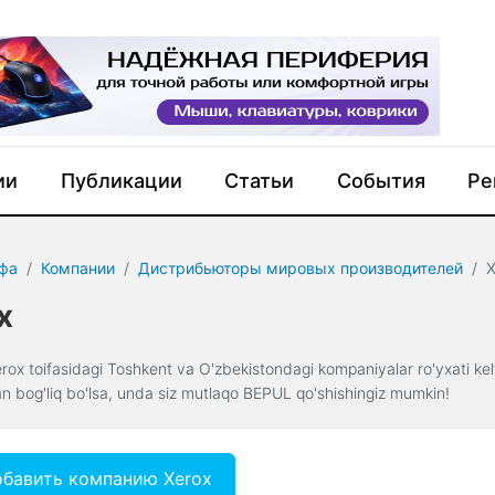
ии
Публикации
Статьи
События
Ре
фа
Компании
Дистрибьюторы мировых производителей
X
x
ox toifasidagi Toshkent va O'zbekistondagi kompaniyalar ro'yxati kelt
an bog'liq bo'lsa, unda siz mutlaqo BEPUL qo'shishingiz mumkin!
бавить компанию Xerox