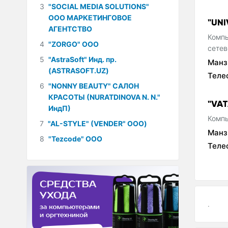
3
"SOCIAL MEDIA SOLUTIONS"
ООО МАРКЕТИНГОВОЕ
"UN
АГЕНТСТВО
Компь
4
"ZORGO" ООО
сетев
5
"AstraSoft" Инд. пр.
Манз
(ASTRASOFT.UZ)
Теле
6
"NONNY BEAUTY" САЛОН
КРАСОТЫ (NURATDINOVA N. N."
"VA
ИндП)
Компь
7
"AL-STYLE" (VENDER" ООО)
Манз
8
"Tezcode" ООО
Теле
.