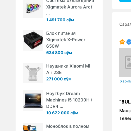
Система охлаждения
Xigmatek Aurora Arcti
...
1 491 700 сўм
Сара
Блок питания
Xigmatek X-Power
650W
634 800 сўм
Наушники Xiaomi Mi
Air 2SE
271 000 сўм
Xарит
Ноутбук Dream
Machines i5 10200H /
"BU
DDR4 ...
Манз
10 622 000 сўм
Теле
Моноблок в полном