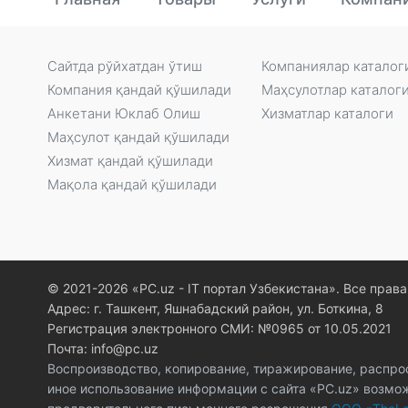
Сайтда рўйxатдан ўтиш
Компаниялар каталог
Компания қандай қўшилади
Маҳсулотлар каталог
Анкетани Юклаб Олиш
Xизматлар каталоги
Маҳсулот қандай қўшилади
Xизмат қандай қўшилади
Мақола қандай қўшилади
© 2021-2026 «PC.uz - IT портал Узбекистана». Все пра
Адрес: г. Ташкент, Яшнабадский район, ул. Боткина, 8
Регистрация электронного СМИ: №0965 от 10.05.2021
Почта: info@pc.uz
Воспроизводство, копирование, тиражирование, распро
иное использование информации с сайта «PC.uz» возмо