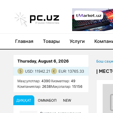
Главная
Товары
Услуги
Компан
Thursday, August 6, 2026
Бош саҳи
МЕСТ
USD: 11942.21
EUR: 13765.33
Маҳсулотлар:
4390
Xизматлар:
49
Компаниялар:
2638
Мақолалар:
15156
ДИҚҚАТ
ОММАБОП
NEW