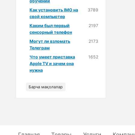
обучении
Как установить IMO на
3789
свой компьютер
Каким был первый
2197
сенсорный телефон
Могут ли взломать
2173
Телеграм
Что умеет приставка
1652
Apple TV и зачем она
нужна
Барча мақолалар
Главная
Товары
Услуги
Компан