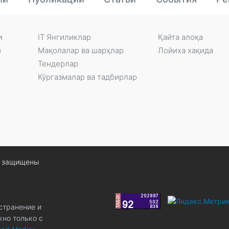
и
IT Янгиликлар
Қайта алоқа
и
Мақолалар ва шарҳлар
Лойиха хақида
Тендерлар
Кўргазмалар ва тадбирлар
ва защищены
странение и
жно только с