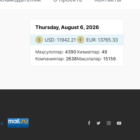
Thursday, August 6, 2026
USD: 11942.21
EUR: 13765.33
Маҳсулотлар:
4390
Xизматлар:
49
Компаниялар:
2638
Мақолалар:
15156