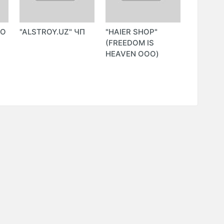
ОО
"ALSTROY.UZ" ЧП
"HAIER SHOP"
"INDEED
(FREEDOM IS
ООО (In
HEAVEN ООО)