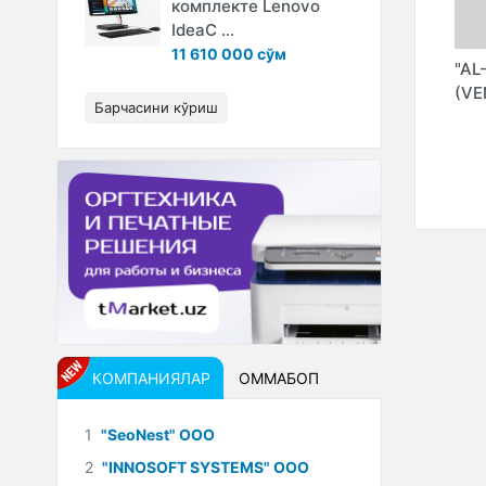
комплекте Lenovo
IdeaC ...
11 610 000 сўм
"MZSHOP" ООО
"JADEEDSPORT"
"AL
ИНТЕРНЕТ-
МАГАЗИН
(VE
Барчасини кўриш
OK
МАГАЗИН
СПОРТТОВАРОВ
Y
(POWERGYM" ООО)
)
КОМПАНИЯЛАР
ОММАБОП
1
"SeoNest" ООО
2
"INNOSOFT SYSTEMS" ООО