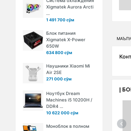
Система охлаждения
Xigmatek Aurora Arcti
...
1 491 700 сўм
Блок питания
МАЪЛ
Xigmatek X-Power
650W
634 800 сўм
Кон
Наушники Xiaomi Mi
Air 2SE
271 000 сўм
БО
Ноутбук Dream
Machines i5 10200H /
DDR4 ...
10 622 000 сўм
Моноблок в полном