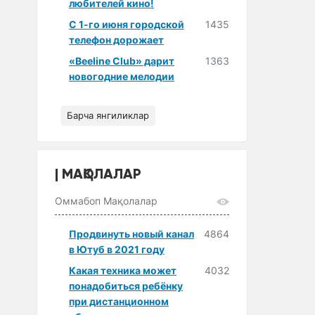
любителей кино!
С 1-го июня городской
1435
телефон дорожает
«Beeline Club» дарит
1363
новогодние мелодии
Барча янгиликлар
МАҚОЛАЛАР
Оммабоп Мақолалар
Продвинуть новый канал
4864
в Ютуб в 2021 году
Какая техника может
4032
понадобиться ребёнку
при дистанционном