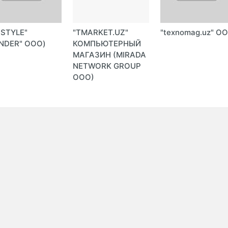
-STYLE"
"TMARKET.UZ"
"texnomag.uz" О
NDER" ООО)
КОМПЬЮТЕРНЫЙ
МАГАЗИН (MIRADA
NETWORK GROUP
ООО)