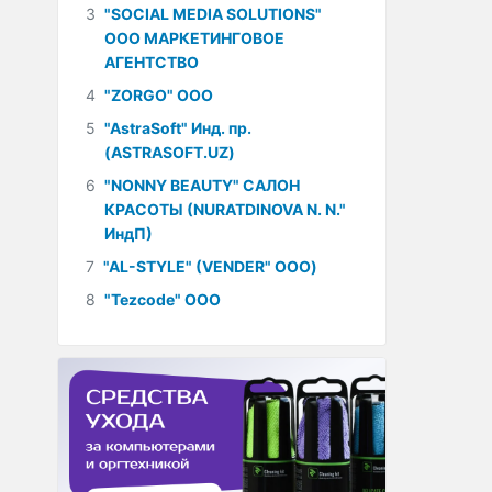
3
"SOCIAL MEDIA SOLUTIONS"
ООО МАРКЕТИНГОВОЕ
АГЕНТСТВО
4
"ZORGO" ООО
5
"AstraSoft" Инд. пр.
(ASTRASOFT.UZ)
6
"NONNY BEAUTY" САЛОН
КРАСОТЫ (NURATDINOVA N. N."
ИндП)
7
"AL-STYLE" (VENDER" ООО)
8
"Tezcode" ООО