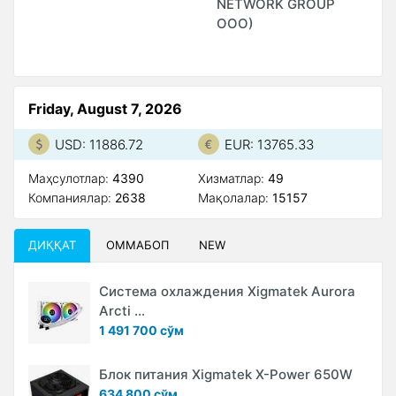
NETWORK GROUP
(
ООО)
Friday, August 7, 2026
USD: 11886.72
EUR: 13765.33
Маҳсулотлар:
4390
Xизматлар:
49
Компаниялар:
2638
Мақолалар:
15157
ДИҚҚАТ
ОММАБОП
NEW
Система охлаждения Xigmatek Aurora
Arcti ...
1 491 700 сўм
Блок питания Xigmatek X-Power 650W
634 800 сўм