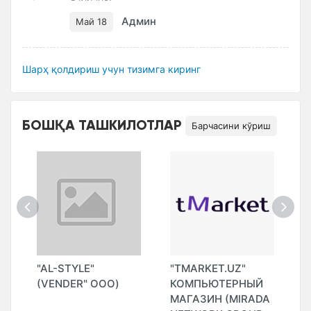
Админ
Май 18
Шарҳ қолдириш учун тизимга киринг
БОШҚА ТАШКИЛОТЛАР
Барчасини кўриш
"AL-STYLE"
"TMARKET.UZ"
"
(VENDER" ООО)
КОМПЬЮТЕРНЫЙ
T
МАГАЗИН (MIRADA
G