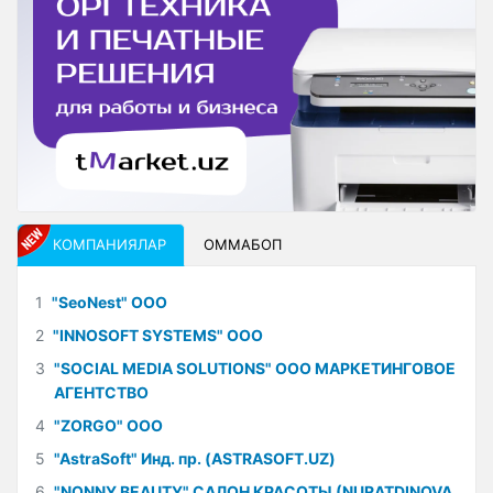
КОМПАНИЯЛАР
ОММАБОП
1
"SeoNest" ООО
2
"INNOSOFT SYSTEMS" ООО
3
"SOCIAL MEDIA SOLUTIONS" ООО МАРКЕТИНГОВОЕ
АГЕНТСТВО
4
"ZORGO" ООО
5
"AstraSoft" Инд. пр. (ASTRASOFT.UZ)
6
"NONNY BEAUTY" САЛОН КРАСОТЫ (NURATDINOVA