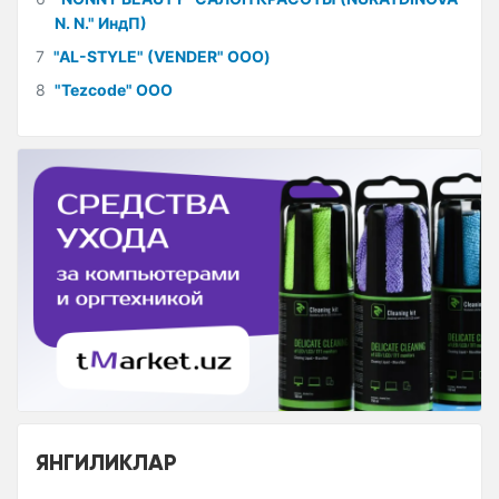
N. N." ИндП)
7
"AL-STYLE" (VENDER" ООО)
8
"Tezcode" ООО
ЯНГИЛИКЛАР