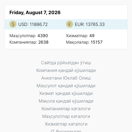
Friday, August 7, 2026
USD: 11886.72
EUR: 13765.33
Маҳсулотлар:
4390
Xизматлар:
49
Компаниялар:
2638
Мақолалар:
15157
Сайтда рўйxатдан ўтиш
Компания қандай қўшилади
Анкетани Юклаб Олиш
Маҳсулот қандай қўшилади
Xизмат қандай қўшилади
Мақола қандай қўшилади
Компаниялар каталоги
Маҳсулотлар каталоги
Xизматлар каталоги
IT Янгиликлар