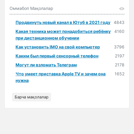
Оммабоп Мақолалар
Продвинуть новый канал в Ютуб в 2021 году
4843
Какая техника может понадобиться ребёнку
4160
при дистанционном обучении
Как установить IMO на свой компьютер
3796
Каким был первый сенсорный телефон
2197
Могут ли взломать Телеграм
2178
Что умеет приставка Apple TV и зачем она
1652
нужна
Барча мақолалар