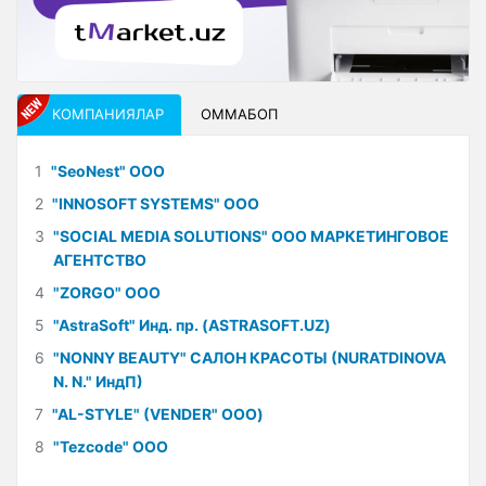
КОМПАНИЯЛАР
ОММАБОП
1
"SeoNest" ООО
2
"INNOSOFT SYSTEMS" ООО
3
"SOCIAL MEDIA SOLUTIONS" ООО МАРКЕТИНГОВОЕ
АГЕНТСТВО
4
"ZORGO" ООО
5
"AstraSoft" Инд. пр. (ASTRASOFT.UZ)
6
"NONNY BEAUTY" САЛОН КРАСОТЫ (NURATDINOVA
N. N." ИндП)
7
"AL-STYLE" (VENDER" ООО)
8
"Tezcode" ООО