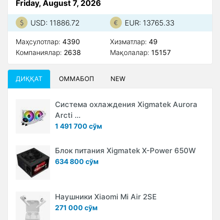
Friday, August 7, 2026
USD: 11886.72
EUR: 13765.33
Маҳсулотлар:
4390
Xизматлар:
49
Компаниялар:
2638
Мақолалар:
15157
ДИҚҚАТ
ОММАБОП
NEW
Система охлаждения Xigmatek Aurora
Arcti ...
1 491 700 сўм
Блок питания Xigmatek X-Power 650W
634 800 сўм
Наушники Xiaomi Mi Air 2SE
271 000 сўм