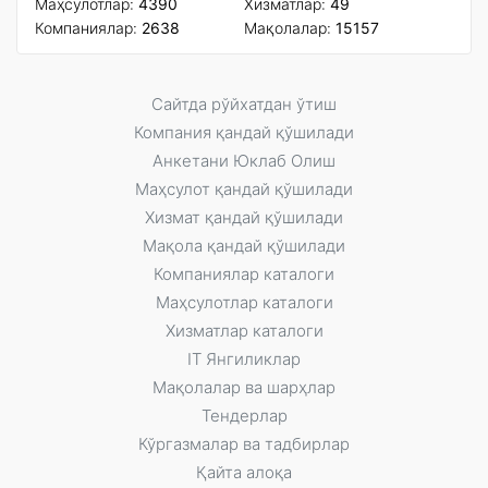
Маҳсулотлар:
4390
Xизматлар:
49
Компаниялар:
2638
Мақолалар:
15157
Сайтда рўйxатдан ўтиш
Компания қандай қўшилади
Анкетани Юклаб Олиш
Маҳсулот қандай қўшилади
Xизмат қандай қўшилади
Мақола қандай қўшилади
Компаниялар каталоги
Маҳсулотлар каталоги
Xизматлар каталоги
IT Янгиликлар
Мақолалар ва шарҳлар
Тендерлар
Кўргазмалар ва тадбирлар
Қайта алоқа