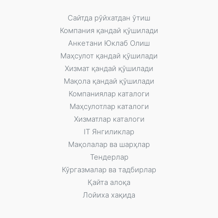
Сайтда рўйxатдан ўтиш
Компания қандай қўшилади
Анкетани Юклаб Олиш
Маҳсулот қандай қўшилади
Xизмат қандай қўшилади
Мақола қандай қўшилади
Компаниялар каталоги
Маҳсулотлар каталоги
Xизматлар каталоги
IT Янгиликлар
Мақолалар ва шарҳлар
Тендерлар
Кўргазмалар ва тадбирлар
Қайта алоқа
Лойиха хақида