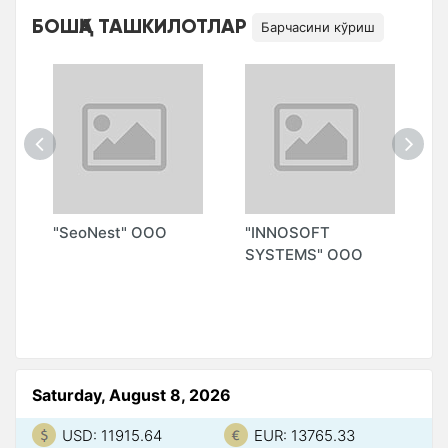
БОШҚА ТАШКИЛОТЛАР
Барчасини кўриш
"SeoNest" ООО
"INNOSOFT
"
SYSTEMS" ООО
S
М
А
Saturday, August 8, 2026
USD: 11915.64
EUR: 13765.33