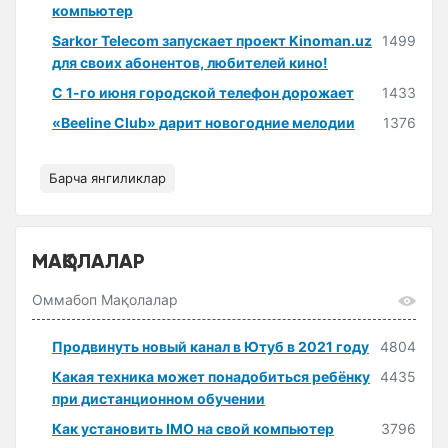
компьютер
Sarkor Telecom запускает проект Kinoman.uz
1499
для своих абонентов, любителей кино!
С 1-го июня городской телефон дорожает
1433
«Beeline Club» дарит новогодние мелодии
1376
Барча янгиликлар
МАҚОЛАЛАР
Оммабоп Мақолалар
Продвинуть новый канал в Ютуб в 2021 году
4804
Какая техника может понадобиться ребёнку
4435
при дистанционном обучении
Как установить IMO на свой компьютер
3796