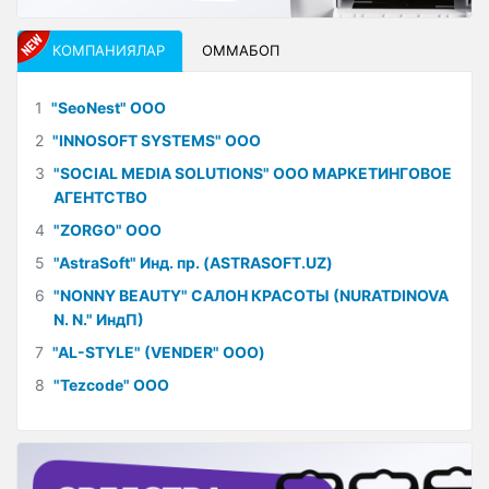
КОМПАНИЯЛАР
ОММАБОП
1
"SeoNest" ООО
2
"INNOSOFT SYSTEMS" ООО
3
"SOCIAL MEDIA SOLUTIONS" ООО МАРКЕТИНГОВОЕ
АГЕНТСТВО
4
"ZORGO" ООО
5
"AstraSoft" Инд. пр. (ASTRASOFT.UZ)
6
"NONNY BEAUTY" САЛОН КРАСОТЫ (NURATDINOVA
N. N." ИндП)
7
"AL-STYLE" (VENDER" ООО)
8
"Tezcode" ООО