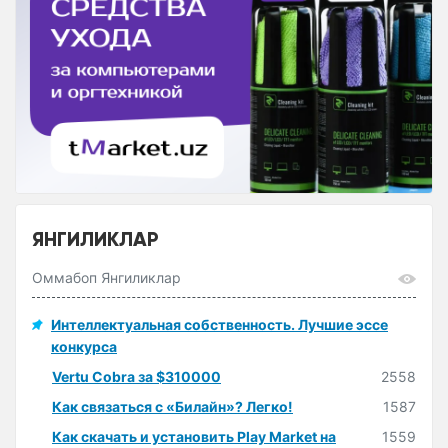
ЯНГИЛИКЛАР
Оммабоп Янгиликлар
Интеллектуальная собственность. Лучшие эссе
конкурса
Vertu Cobra за $310000
2558
Как связаться с «Билайн»? Легко!
1587
Как скачать и установить Play Market на
1559