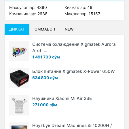
Маҳсулотлар:
4390
Xизматлар:
49
Компаниялар:
2638
Мақолалар:
15157
ДИҚҚАТ
ОММАБОП
NEW
Система охлаждения Xigmatek Aurora
Arcti ...
1 491 700 сўм
Блок питания Xigmatek X-Power 650W
634 800 сўм
Наушники Xiaomi Mi Air 2SE
271 000 сўм
Ноутбук Dream Machines i5 10200H /