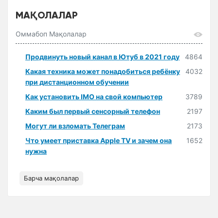
МАҚОЛАЛАР
Оммабоп Мақолалар
Продвинуть новый канал в Ютуб в 2021 году
4864
Какая техника может понадобиться ребёнку
4032
при дистанционном обучении
Как установить IMO на свой компьютер
3789
Каким был первый сенсорный телефон
2197
Могут ли взломать Телеграм
2173
Что умеет приставка Apple TV и зачем она
1652
нужна
Барча мақолалар