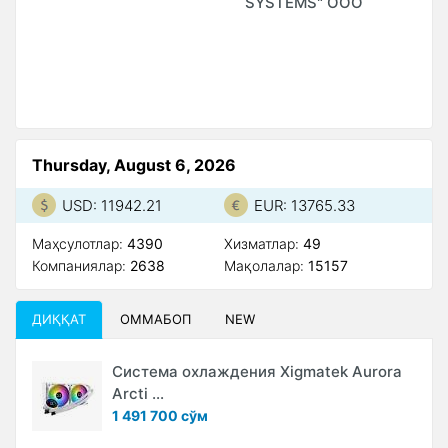
SYSTEMS" ООО
S
М
А
Thursday, August 6, 2026
USD: 11942.21
EUR: 13765.33
Маҳсулотлар:
4390
Xизматлар:
49
Компаниялар:
2638
Мақолалар:
15157
ДИҚҚАТ
ОММАБОП
NEW
Система охлаждения Xigmatek Aurora
Arcti ...
1 491 700 сўм