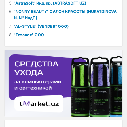
5
"AstraSoft" Инд. пр. (ASTRASOFT.UZ)
6
"NONNY BEAUTY" САЛОН КРАСОТЫ (NURATDINOVA
N. N." ИндП)
7
"AL-STYLE" (VENDER" ООО)
8
"Tezcode" ООО