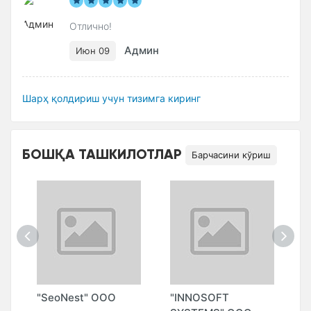
Отлично!
Админ
Июн 09
Шарҳ қолдириш учун тизимга киринг
БОШҚА ТАШКИЛОТЛАР
Барчасини кўриш
"SeoNest" ООО
"INNOSOFT
"