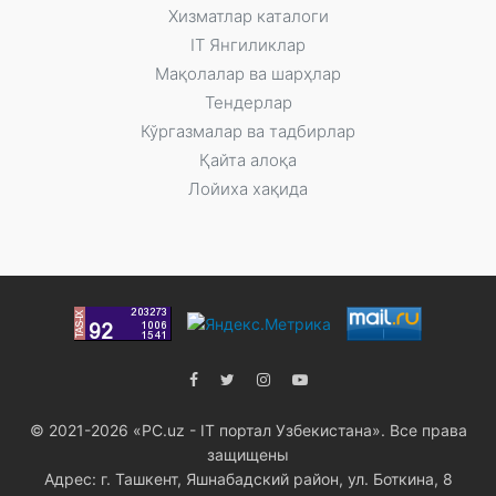
Xизматлар каталоги
IT Янгиликлар
Мақолалар ва шарҳлар
Тендерлар
Кўргазмалар ва тадбирлар
Қайта алоқа
Лойиха хақида
© 2021-2026 «PC.uz - IT портал Узбекистана». Все права
защищены
Адрес: г. Ташкент, Яшнабадский район, ул. Боткина, 8