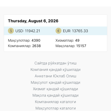
Thursday, August 6, 2026
USD: 11942.21
EUR: 13765.33
Маҳсулотлар:
4390
Xизматлар:
49
Компаниялар:
2638
Мақолалар:
15157
Сайтда рўйxатдан ўтиш
Компания қандай қўшилади
Анкетани Юклаб Олиш
Маҳсулот қандай қўшилади
Xизмат қандай қўшилади
Мақола қандай қўшилади
Компаниялар каталоги
Маҳсулотлар каталоги