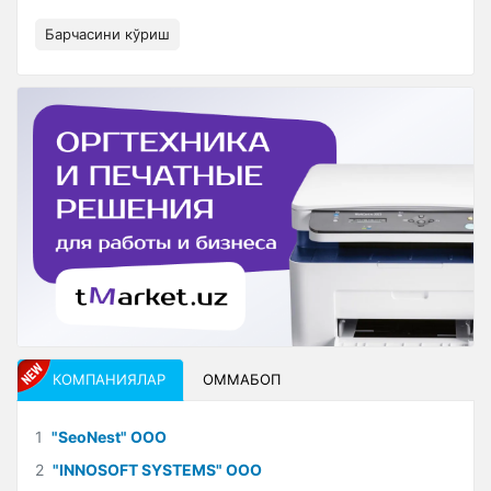
Барчасини кўриш
КОМПАНИЯЛАР
ОММАБОП
1
"SeoNest" ООО
2
"INNOSOFT SYSTEMS" ООО