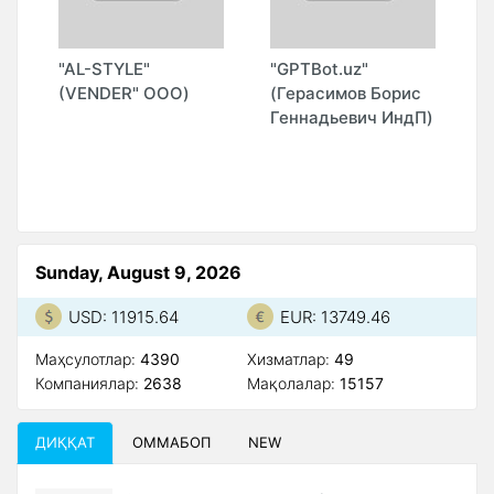
Z"
"AL-STYLE"
"GPTBot.uz"
"
(VENDER" ООО)
(Герасимов Борис
(
Геннадьевич ИндП)
Sunday, August 9, 2026
USD: 11915.64
EUR: 13749.46
Маҳсулотлар:
4390
Xизматлар:
49
Компаниялар:
2638
Мақолалар:
15157
ДИҚҚАТ
ОММАБОП
NEW