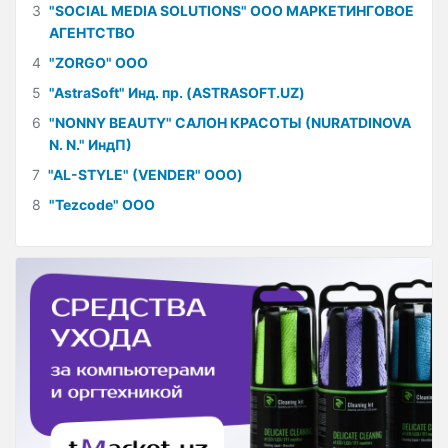
3
"SOCIAL MEDIA SOLUTIONS" ООО МАРКЕТИНГОВОЕ
АГЕНТСТВО
4
"ZORGO" ООО
5
"AstraSoft" Инд. пр. (ASTRASOFT.UZ)
6
"NONNY BEAUTY" САЛОН КРАСОТЫ (NURATDINOVA
N. N." ИндП)
7
"AL-STYLE" (VENDER" ООО)
8
"Tezcode" ООО