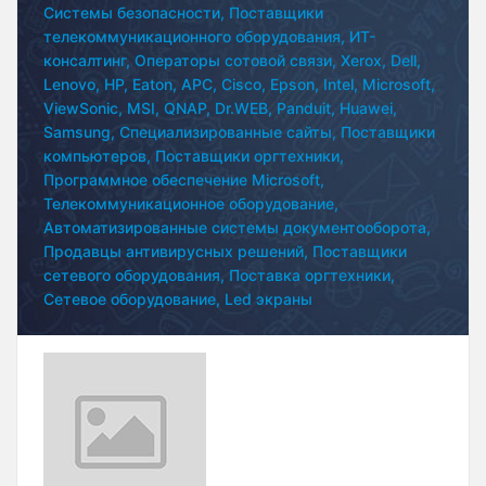
Системы безопасности,
Поставщики
телекоммуникационного оборудования,
ИТ-
консалтинг,
Операторы сотовой связи,
Xerox,
Dell,
Lenovo,
HP,
Eaton,
APC,
Cisco,
Epson,
Intel,
Microsoft,
ViewSonic,
MSI,
QNAP,
Dr.WEB,
Panduit,
Huawei,
Samsung,
Специализированные сайты,
Поставщики
компьютеров,
Поставщики оргтехники,
Программное обеспечение Microsoft,
Телекоммуникационное оборудование,
Автоматизированные системы документооборота,
Продавцы антивирусных решений,
Поставщики
сетевого оборудования,
Поставка оргтехники,
Сетевое оборудование,
Led экраны