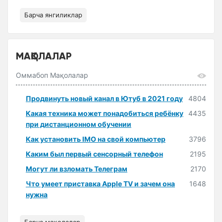
Барча янгиликлар
МАҚОЛАЛАР
Оммабоп Мақолалар
Продвинуть новый канал в Ютуб в 2021 году
4804
Какая техника может понадобиться ребёнку
4435
при дистанционном обучении
Как установить IMO на свой компьютер
3796
Каким был первый сенсорный телефон
2195
Могут ли взломать Телеграм
2170
Что умеет приставка Apple TV и зачем она
1648
нужна