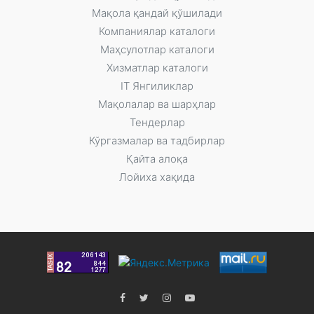
Мақола қандай қўшилади
Компаниялар каталоги
Маҳсулотлар каталоги
Xизматлар каталоги
IT Янгиликлар
Мақолалар ва шарҳлар
Тендерлар
Кўргазмалар ва тадбирлар
Қайта алоқа
Лойиха хақида