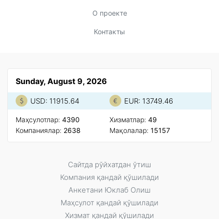
О проекте
Контакты
Sunday, August 9, 2026
USD: 11915.64
EUR: 13749.46
Маҳсулотлар:
4390
Xизматлар:
49
Компаниялар:
2638
Мақолалар:
15157
Сайтда рўйxатдан ўтиш
Компания қандай қўшилади
Анкетани Юклаб Олиш
Маҳсулот қандай қўшилади
Xизмат қандай қўшилади