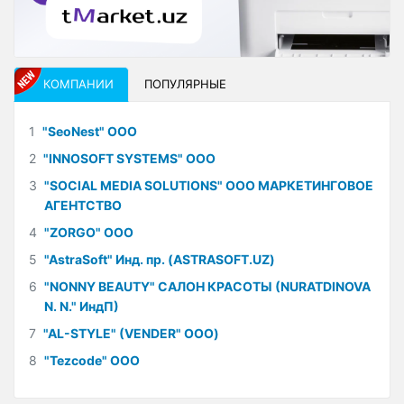
КОМПАНИИ
ПОПУЛЯРНЫЕ
1
"SeoNest" ООО
2
"INNOSOFT SYSTEMS" ООО
3
"SOCIAL MEDIA SOLUTIONS" ООО МАРКЕТИНГОВОЕ
АГЕНТСТВО
4
"ZORGO" ООО
5
"AstraSoft" Инд. пр. (ASTRASOFT.UZ)
6
"NONNY BEAUTY" САЛОН КРАСОТЫ (NURATDINOVA
N. N." ИндП)
7
"AL-STYLE" (VENDER" ООО)
8
"Tezcode" ООО