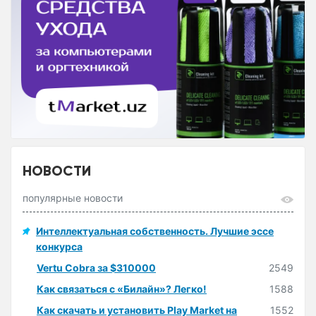
НОВОСТИ
популярные новости
Интеллектуальная собственность. Лучшие эссе
конкурса
Vertu Cobra за $310000
2549
Как связаться с «Билайн»? Легко!
1588
Как скачать и установить Play Market на
1552