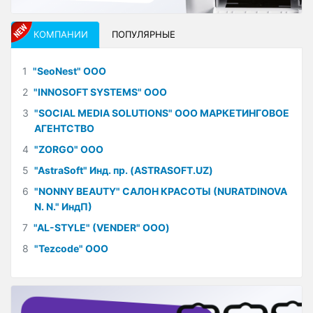
КОМПАНИИ
ПОПУЛЯРНЫЕ
1
"SeoNest" ООО
2
"INNOSOFT SYSTEMS" ООО
3
"SOCIAL MEDIA SOLUTIONS" ООО МАРКЕТИНГОВОЕ
АГЕНТСТВО
4
"ZORGO" ООО
5
"AstraSoft" Инд. пр. (ASTRASOFT.UZ)
6
"NONNY BEAUTY" САЛОН КРАСОТЫ (NURATDINOVA
N. N." ИндП)
7
"AL-STYLE" (VENDER" ООО)
8
"Tezcode" ООО