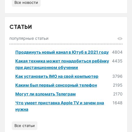
Все новости
СТАТЬИ
популярные статьи
Продвинуть новый канал в Ютуб в 2021 году
4804
Какая техника может понадобиться ребёнку
4435
при дистанционном обучении
Как установить IMO на свой компьютер
3796
Каким был первый сенсорный телефон
2195
Могут ли взломать Телеграм
2170
Что умеет приставка Apple TV и зачем она
1648
нужна
Все статьи