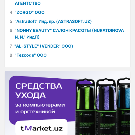
АГЕНТСТВО
4
"ZORGO" ООО
5
"AstraSoft" Инд. пр. (ASTRASOFT.UZ)
6
"NONNY BEAUTY" САЛОН КРАСОТЫ (NURATDINOVA
N. N." ИндП)
7
"AL-STYLE" (VENDER" ООО)
8
"Tezcode" ООО