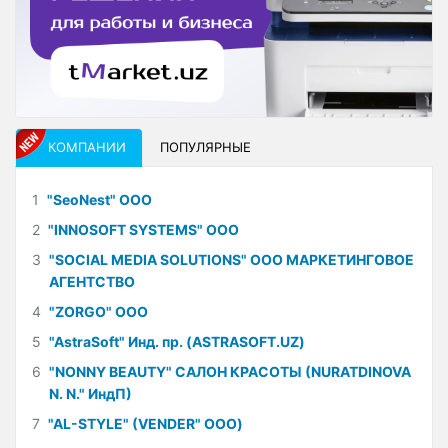
КОМПАНИИ
ПОПУЛЯРНЫЕ
1
"SeoNest" ООО
2
"INNOSOFT SYSTEMS" ООО
3
"SOCIAL MEDIA SOLUTIONS" ООО МАРКЕТИНГОВОЕ
АГЕНТСТВО
4
"ZORGO" ООО
5
"AstraSoft" Инд. пр. (ASTRASOFT.UZ)
6
"NONNY BEAUTY" САЛОН КРАСОТЫ (NURATDINOVA
N. N." ИндП)
7
"AL-STYLE" (VENDER" ООО)