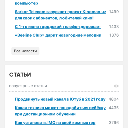
компьютер
Sarkor Telecom запускает проект Kinoman.uz
1499
для своих абонентов, любителей кино!
С 1-го июня городской телефон дорожает
1433
«Beeline Club» дарит новогодние мелодии
1376
Все новости
СТАТЬИ
популярные статьи
Продвинуть новый канал в Ютуб в 2021 году
4804
Какая техника может понадобиться ребёнку
4435
при дистанционном обучении
Как установить IMO на свой компьютер
3796