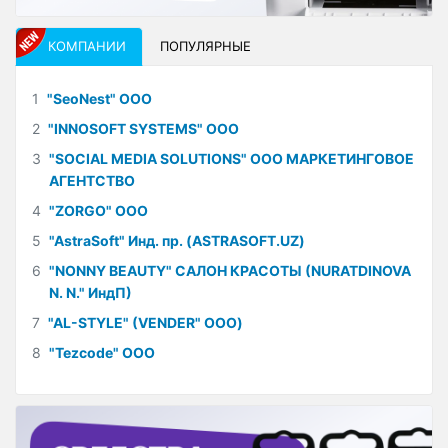
КОМПАНИИ
ПОПУЛЯРНЫЕ
1
"SeoNest" ООО
2
"INNOSOFT SYSTEMS" ООО
3
"SOCIAL MEDIA SOLUTIONS" ООО МАРКЕТИНГОВОЕ
АГЕНТСТВО
4
"ZORGO" ООО
5
"AstraSoft" Инд. пр. (ASTRASOFT.UZ)
6
"NONNY BEAUTY" САЛОН КРАСОТЫ (NURATDINOVA
N. N." ИндП)
7
"AL-STYLE" (VENDER" ООО)
8
"Tezcode" ООО