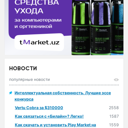
НОВОСТИ
популярные новости
Интеллектуальная собственность. Лучшие эссе
конкурса
Vertu Cobra за $310000
2558
Как связаться с «Билайн»? Легко!
1587
Как скачать и установить Play Market на
1559