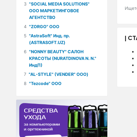
3
"SOCIAL MEDIA SOLUTIONS"
Ищете
ООО МАРКЕТИНГОВОЕ
АГЕНТСТВО
4
"ZORGO" ООО
5
"AstraSoft" Инд. пр.
СТ
(ASTRASOFT.UZ)
6
"NONNY BEAUTY" САЛОН
КРАСОТЫ (NURATDINOVA N. N."
ИндП)
7
"AL-STYLE" (VENDER" ООО)
8
"Tezcode" ООО