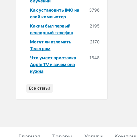
обучении
Как установить IMO на
3796
свой компьютер
Каким был первый
2195
сенсорный телефон
Могут ли взломать
2170
Телеграм
Что умеет приставка
1648
Apple TV и зачем она
нужна
Все статьи
Главная
Товары
Услуги
Компан