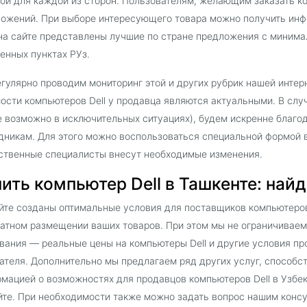
ой для каждой из сторон. Пользователям, желающим заказать ко
ожений. При выборе интересующего товара можно получить инф
на сайте представлены лучшие по стране предложения с минима
енных пунктах РУз.
гулярно проводим мониторинг этой и других рубрик нашей интер
ости компьютеров Dell у продавца являются актуальными. В слу
е возможно в исключительных ситуациях), будем искренне благ
дникам. Для этого можно воспользоваться специальной формой в
ственные специалисты внесут необходимые изменения.
ить компьютер Dell в Ташкенте: найд
йте созданы оптимальные условия для поставщиков компьютеров 
атном размещении ваших товаров. При этом мы не ограничиваем
вания — реальные цены на компьютеры Dell и другие условия пр
ателя. Дополнительно мы предлагаем ряд других услуг, способ
мацией о возможностях для продавцов компьютеров Dell в Узбе
йте. При необходимости также можно задать вопрос нашим консу