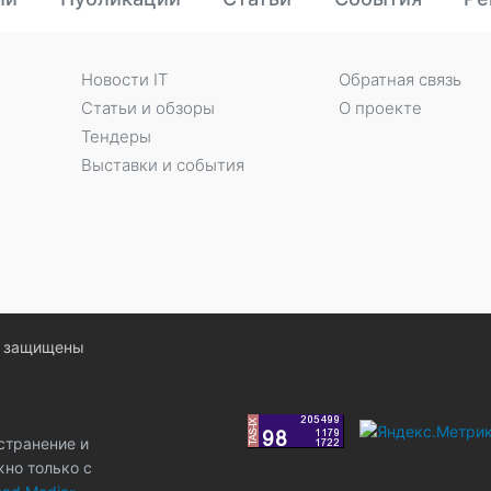
Новости IT
Обратная связь
Статьи и обзоры
О проекте
Тендеры
Выставки и события
ва защищены
странение и
жно только с