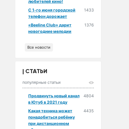
любителей кино!
С 1-го июня городской
1433
телефон дорожает
«Beeline Club» дарит
1376
новогодние мелодии
Все новости
СТАТЬИ
популярные статьи
Продвинуть новый канал
4804
в Ютуб в 2021 году
Какая техника может
4435
понадобиться ребёнку
при дистанционном