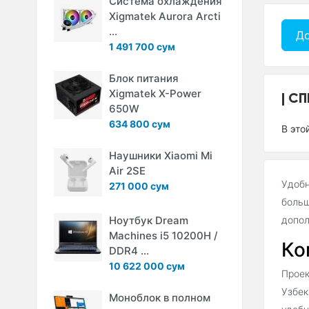
Система охлаждения
Xigmatek Aurora Arcti
...
До
1 491 700 сум
Блок питания
Xigmatek X-Power
СП
650W
634 800 сум
В это
Наушники Xiaomi Mi
Air 2SE
Удобн
271 000 сум
больш
Ноутбук Dream
допол
Machines i5 10200H /
Ко
DDR4 ...
10 622 000 сум
Проек
Узбек
Моноблок в полном