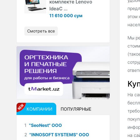
удобн
комплекте Lenovo
IdeaC ...
предл
11 610 000 сум
этом 
насел
Смотреть все
Мы ре
стоим
(тако
сотру
ответ
Куп
На са
беспл
КОМПАНИИ
ПОПУЛЯРНЫЕ
требо
покуп
1
"SeoNest" ООО
инфор
2
"INNOSOFT SYSTEMS" ООО
на са