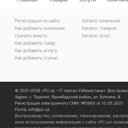
Регистрация на сайте
Каталог компаний
Как добавить компанию
Каталог товаров
Скачать анкету
Каталог услуг
Как добавить товар
Как добавить услугу
Как добавить статью
© 2021-2026 «PC.uz - IT портал Узбекистана». Все пра
Адрес: г. Ташкент, Яшнабадский район, ул. Боткина, 8
Регистрация электронного СМИ: №0965 от 10.05.2021
Почта: info@pc.uz
Воспроизводство, копирование, тиражирование, распро
иное использование информации с сайта «PC.uz» возмо