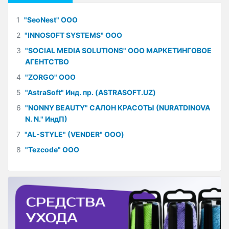
1
"SeoNest" ООО
2
"INNOSOFT SYSTEMS" ООО
3
"SOCIAL MEDIA SOLUTIONS" ООО МАРКЕТИНГОВОЕ
АГЕНТСТВО
4
"ZORGO" ООО
5
"AstraSoft" Инд. пр. (ASTRASOFT.UZ)
6
"NONNY BEAUTY" САЛОН КРАСОТЫ (NURATDINOVA
N. N." ИндП)
7
"AL-STYLE" (VENDER" ООО)
8
"Tezcode" ООО