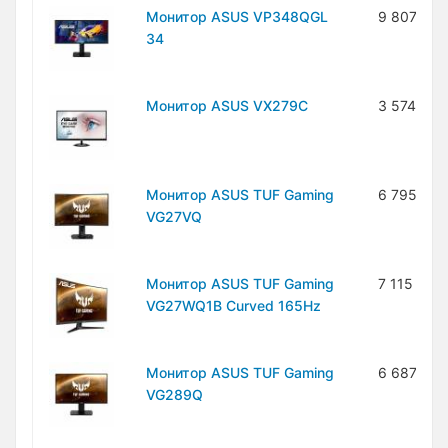
Монитор ASUS VP348QGL
9 807 000
34
Монитор ASUS VX279C
3 574 200
Монитор ASUS TUF Gaming
6 795 800
VG27VQ
Монитор ASUS TUF Gaming
7 115 700
VG27WQ1B Curved 165Hz
Монитор ASUS TUF Gaming
6 687 900
VG289Q