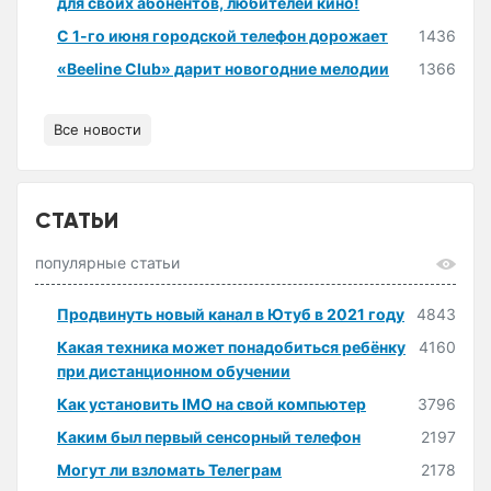
для своих абонентов, любителей кино!
С 1-го июня городской телефон дорожает
1436
«Beeline Club» дарит новогодние мелодии
1366
Все новости
СТАТЬИ
популярные статьи
Продвинуть новый канал в Ютуб в 2021 году
4843
Какая техника может понадобиться ребёнку
4160
при дистанционном обучении
Как установить IMO на свой компьютер
3796
Каким был первый сенсорный телефон
2197
Могут ли взломать Телеграм
2178