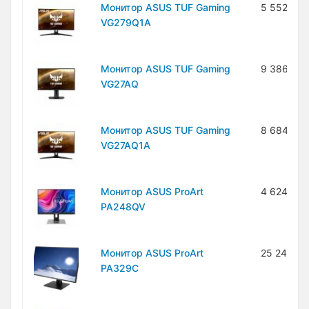
Монитор ASUS TUF Gaming
5 552 100
VG279Q1A
Монитор ASUS TUF Gaming
9 386 100
VG27AQ
Монитор ASUS TUF Gaming
8 684 60
VG27AQ1A
Монитор ASUS ProArt
4 624 000
PA248QV
Монитор ASUS ProArt
25 240 0
PA329C