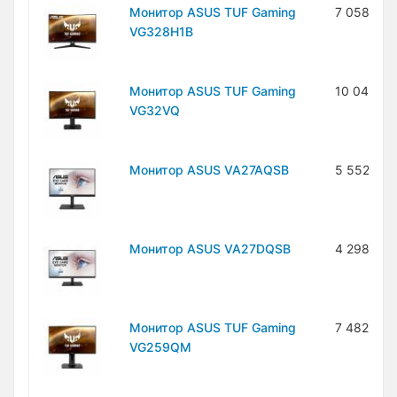
Монитор ASUS TUF Gaming
7 058 400
VG328H1B
Монитор ASUS TUF Gaming
10 048 10
VG32VQ
Монитор ASUS VA27AQSB
5 552 100
Монитор ASUS VA27DQSB
4 298 100
Монитор ASUS TUF Gaming
7 482 700
VG259QM