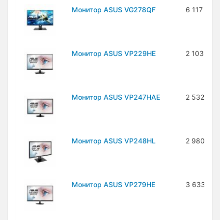
Монитор ASUS VG278QF
6 117 500
Монитор ASUS VP229HE
2 103 400
Монитор ASUS VP247HAE
2 532 000
Монитор ASUS VP248HL
2 980 300
Монитор ASUS VP279HE
3 633 80