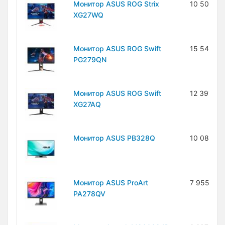
Монитор ASUS ROG Strix
10 508 5
XG27WQ
Монитор ASUS ROG Swift
15 545 4
PG279QN
Монитор ASUS ROG Swift
12 391 90
XG27AQ
Монитор ASUS PB328Q
10 087 60
Монитор ASUS ProArt
7 955 000
PA278QV