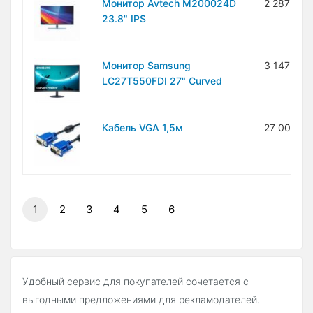
Монитор Avtech M200024D
2 287 900
23.8" IPS
Монитор Samsung
3 147 000
LC27T550FDI 27" Curved
Кабель VGA 1,5м
27 000 с
1
2
3
4
5
6
Удобный сервис для покупателей сочетается с
выгодными предложениями для рекламодателей.