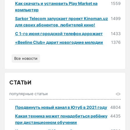
Как скачать и установить Play Market на
1559
компьютер
Sarkor Telecom запускает проект Kinoman.uz
1499
для своих абонентов, любителей кино!
С 1-го июня городской телефон дорожает
1433
«Beeline Club» дарит новогодние мелодии
1376
Все новости
СТАТЬИ
популярные статьи
Продвинуть новый канал в Ютуб в 2021 году
4804
Какая техника может понадобиться ребёнку
4435
при дистанционном обучении