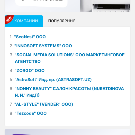
КОМПАНИИ
ПОПУЛЯРНЫЕ
1
"SeoNest" ООО
2
"INNOSOFT SYSTEMS" ООО
3
"SOCIAL MEDIA SOLUTIONS" ООО МАРКЕТИНГОВОЕ
АГЕНТСТВО
4
"ZORGO" ООО
5
"AstraSoft" Инд. пр. (ASTRASOFT.UZ)
6
"NONNY BEAUTY" САЛОН КРАСОТЫ (NURATDINOVA
N. N." ИндП)
7
"AL-STYLE" (VENDER" ООО)
8
"Tezcode" ООО