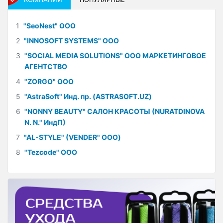
1
"SeoNest" ООО
2
"INNOSOFT SYSTEMS" ООО
3
"SOCIAL MEDIA SOLUTIONS" ООО МАРКЕТИНГОВОЕ
АГЕНТСТВО
4
"ZORGO" ООО
5
"AstraSoft" Инд. пр. (ASTRASOFT.UZ)
6
"NONNY BEAUTY" САЛОН КРАСОТЫ (NURATDINOVA
N. N." ИндП)
7
"AL-STYLE" (VENDER" ООО)
8
"Tezcode" ООО