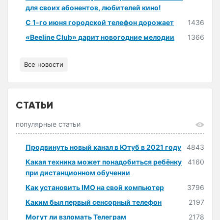
для своих абонентов, любителей кино!
С 1-го июня городской телефон дорожает
1436
«Beeline Club» дарит новогодние мелодии
1366
Все новости
СТАТЬИ
популярные статьи
Продвинуть новый канал в Ютуб в 2021 году
4843
Какая техника может понадобиться ребёнку
4160
при дистанционном обучении
Как установить IMO на свой компьютер
3796
Каким был первый сенсорный телефон
2197
Могут ли взломать Телеграм
2178