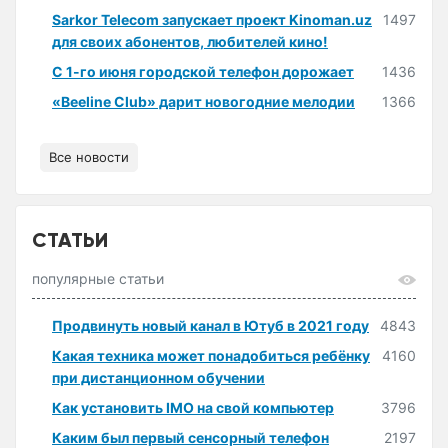
Sarkor Telecom запускает проект Kinoman.uz
1497
для своих абонентов, любителей кино!
С 1-го июня городской телефон дорожает
1436
«Beeline Club» дарит новогодние мелодии
1366
Все новости
СТАТЬИ
популярные статьи
Продвинуть новый канал в Ютуб в 2021 году
4843
Какая техника может понадобиться ребёнку
4160
при дистанционном обучении
Как установить IMO на свой компьютер
3796
Каким был первый сенсорный телефон
2197