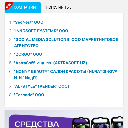
КОМПАНИИ
ПОПУЛЯРНЫЕ
1
"SeoNest" ООО
2
"INNOSOFT SYSTEMS" ООО
3
"SOCIAL MEDIA SOLUTIONS" ООО МАРКЕТИНГОВОЕ
АГЕНТСТВО
4
"ZORGO" ООО
5
"AstraSoft" Инд. пр. (ASTRASOFT.UZ)
6
"NONNY BEAUTY" САЛОН КРАСОТЫ (NURATDINOVA
N. N." ИндП)
7
"AL-STYLE" (VENDER" ООО)
8
"Tezcode" ООО