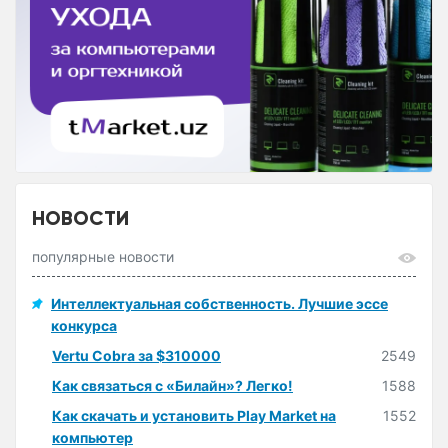
НОВОСТИ
популярные новости
Интеллектуальная собственность. Лучшие эссе
конкурса
Vertu Cobra за $310000
2549
Как связаться с «Билайн»? Легко!
1588
Как скачать и установить Play Market на
1552
компьютер