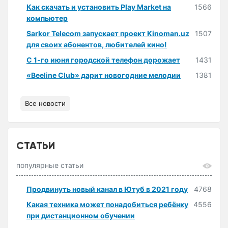
Как скачать и установить Play Market на
1566
компьютер
Sarkor Telecom запускает проект Kinoman.uz
1507
для своих абонентов, любителей кино!
С 1-го июня городской телефон дорожает
1431
«Beeline Club» дарит новогодние мелодии
1381
Все новости
СТАТЬИ
популярные статьи
Продвинуть новый канал в Ютуб в 2021 году
4768
Какая техника может понадобиться ребёнку
4556
при дистанционном обучении