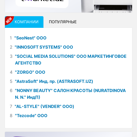
КОМПАНИИ
ПОПУЛЯРНЫЕ
1
"SeoNest" ООО
2
"INNOSOFT SYSTEMS" ООО
3
"SOCIAL MEDIA SOLUTIONS" ООО МАРКЕТИНГОВОЕ
АГЕНТСТВО
4
"ZORGO" ООО
5
"AstraSoft" Инд. пр. (ASTRASOFT.UZ)
6
"NONNY BEAUTY" САЛОН КРАСОТЫ (NURATDINOVA
N. N." ИндП)
7
"AL-STYLE" (VENDER" ООО)
8
"Tezcode" ООО