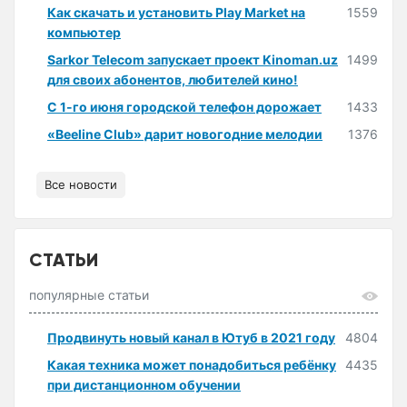
Как скачать и установить Play Market на
1559
компьютер
Sarkor Telecom запускает проект Kinoman.uz
1499
для своих абонентов, любителей кино!
С 1-го июня городской телефон дорожает
1433
«Beeline Club» дарит новогодние мелодии
1376
Все новости
СТАТЬИ
популярные статьи
Продвинуть новый канал в Ютуб в 2021 году
4804
Какая техника может понадобиться ребёнку
4435
при дистанционном обучении