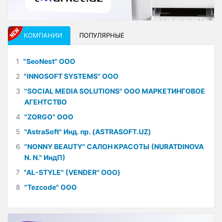
КОМПАНИИ
ПОПУЛЯРНЫЕ
1
"SeoNest" ООО
2
"INNOSOFT SYSTEMS" ООО
3
"SOCIAL MEDIA SOLUTIONS" ООО МАРКЕТИНГОВОЕ
АГЕНТСТВО
4
"ZORGO" ООО
5
"AstraSoft" Инд. пр. (ASTRASOFT.UZ)
6
"NONNY BEAUTY" САЛОН КРАСОТЫ (NURATDINOVA
N. N." ИндП)
7
"AL-STYLE" (VENDER" ООО)
8
"Tezcode" ООО