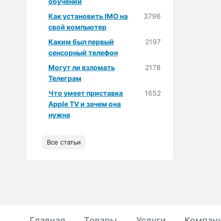
обучении
Как установить IMO на
3796
свой компьютер
Каким был первый
2197
сенсорный телефон
Могут ли взломать
2178
Телеграм
Что умеет приставка
1652
Apple TV и зачем она
нужна
Все статьи
Главная
Товары
Услуги
Компан