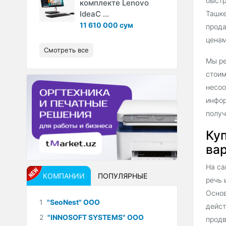
быстр
комплекте Lenovo
IdeaC ...
Ташке
11 610 000 сум
прода
ценам
Смотреть все
Мы ре
стоим
несоо
инфор
получ
Куп
вар
На са
КОМПАНИИ
ПОПУЛЯРНЫЕ
речь 
Основ
1
"SeoNest" ООО
дейст
2
"INNOSOFT SYSTEMS" ООО
продв