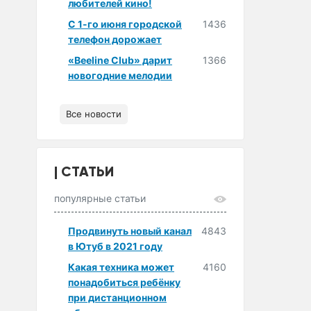
любителей кино!
С 1-го июня городской
1436
телефон дорожает
«Beeline Club» дарит
1366
новогодние мелодии
Все новости
СТАТЬИ
популярные статьи
Продвинуть новый канал
4843
в Ютуб в 2021 году
Какая техника может
4160
понадобиться ребёнку
при дистанционном