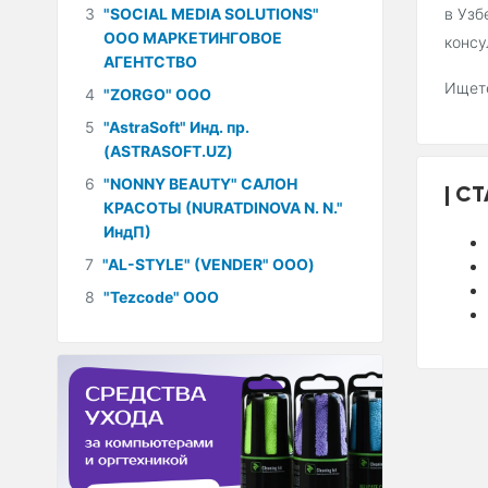
3
"SOCIAL MEDIA SOLUTIONS"
в Узб
ООО МАРКЕТИНГОВОЕ
консу
АГЕНТСТВО
Ищете
4
"ZORGO" ООО
5
"AstraSoft" Инд. пр.
(ASTRASOFT.UZ)
6
"NONNY BEAUTY" САЛОН
СТ
КРАСОТЫ (NURATDINOVA N. N."
ИндП)
7
"AL-STYLE" (VENDER" ООО)
8
"Tezcode" ООО