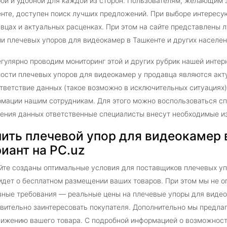
ой и удобной для каждой из сторон. Пользователям, желающим 
нте, доступен поиск лучших предложений. При выборе интерес
вцах и актуальных расценках. При этом на сайте представлены
и плечевых упоров для видеокамер в Ташкенте и других населен
гулярно проводим мониторинг этой и других рубрик нашей интер
ости плечевых упоров для видеокамер у продавца являются акт
тветствие данных (такое возможно в исключительных ситуациях)
мации нашим сотрудникам. Для этого можно воспользоваться сп
ения данных ответственные специалисты внесут необходимые и
ить плечевой упор для видеокамер 
иант на PC.uz
йте созданы оптимальные условия для поставщиков плечевых уп
идет о бесплатном размещении ваших товаров. При этом мы не о
ные требования — реальные цены на плечевые упоры для видеок
вительно заинтересовать покупателя. Дополнительно мы предла
ижению вашего товара. С подробной информацией о возможност