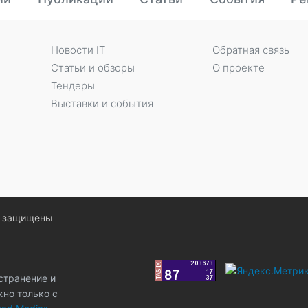
Новости IT
Обратная связь
Статьи и обзоры
О проекте
Тендеры
Выставки и события
ва защищены
странение и
жно только с