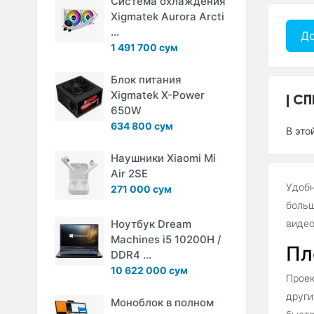
Система охлаждения
Xigmatek Aurora Arcti
...
До
1 491 700 сум
Блок питания
Xigmatek X-Power
СП
650W
634 800 сум
В это
Наушники Xiaomi Mi
Air 2SE
Удобн
271 000 сум
больш
Ноутбук Dream
видео
Machines i5 10200H /
Пл
DDR4 ...
10 622 000 сум
Проек
други
Моноблок в полном