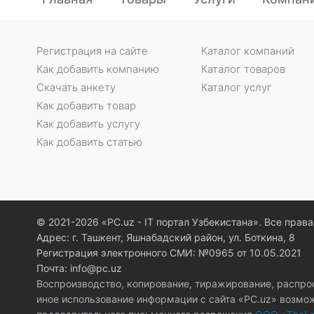
Регистрация на сайте
Каталог компаний
Как добавить компанию
Каталог товаров
Скачать анкету
Каталог услуг
Как добавить товар
Как добавить услугу
Как добавить статью
© 2021-2026 «PC.uz - IT портал Узбекистана». Все пра
Адрес: г. Ташкент, Яшнабадский район, ул. Боткина, 8
Регистрация электронного СМИ: №0965 от 10.05.2021
Почта: info@pc.uz
Воспроизводство, копирование, тиражирование, распро
иное использование информации с сайта «PC.uz» возмо