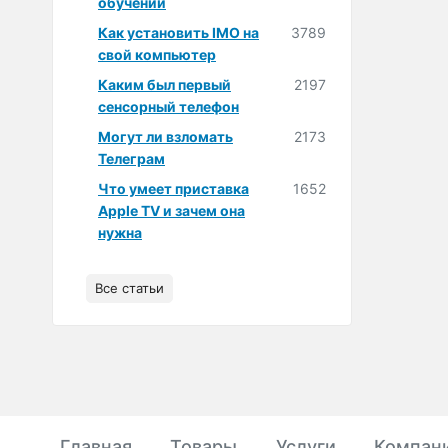
обучении
Как установить IMO на
3789
свой компьютер
Каким был первый
2197
сенсорный телефон
Могут ли взломать
2173
Телеграм
Что умеет приставка
1652
Apple TV и зачем она
нужна
Все статьи
Главная
Товары
Услуги
Компан