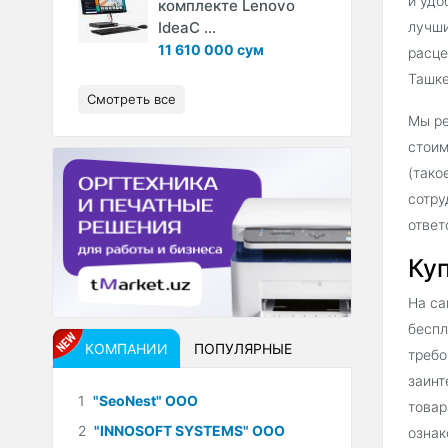
и удо
комплекте Lenovo
IdeaC ...
лучши
11 610 000 сум
расце
Ташке
Смотреть все
Мы ре
стоим
(тако
сотру
ответ
Куп
На са
беспл
КОМПАНИИ
ПОПУЛЯРНЫЕ
требо
заинт
1
"SeoNest" ООО
товар
2
"INNOSOFT SYSTEMS" ООО
ознак