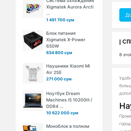
Система охлаждения
Xigmatek Aurora Arcti
...
До
1 491 700 сум
Блок питания
Xigmatek X-Power
СП
650W
634 800 сум
В это
Наушники Xiaomi Mi
Air 2SE
Удобн
271 000 сум
больш
Ноутбук Dream
допол
Machines i5 10200H /
На
DDR4 ...
10 622 000 сум
Проек
город
Моноблок в полном