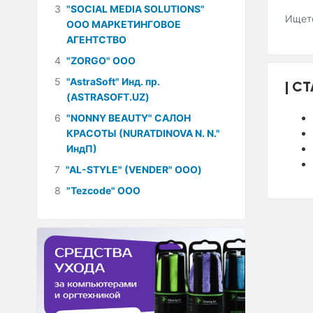
3
"SOCIAL MEDIA SOLUTIONS"
Ищете
ООО МАРКЕТИНГОВОЕ
АГЕНТСТВО
4
"ZORGO" ООО
5
"AstraSoft" Инд. пр.
СТ
(ASTRASOFT.UZ)
6
"NONNY BEAUTY" САЛОН
КРАСОТЫ (NURATDINOVA N. N."
ИндП)
7
"AL-STYLE" (VENDER" ООО)
8
"Tezcode" ООО