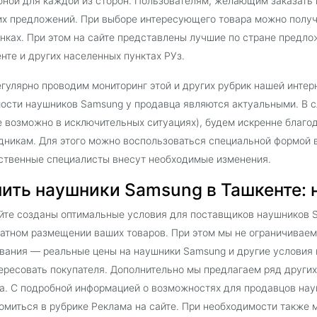
бной для каждой из сторон. Пользователям, желающим заказать
х предложений. При выборе интересующего товара можно получ
нках. При этом на сайте представлены лучшие по стране пред
нте и других населенных пунктах РУз.
гулярно проводим мониторинг этой и других рубрик нашей интер
ости наушников Samsung у продавца являются актуальными. В с
е возможно в исключительных ситуациях), будем искренне благ
дникам. Для этого можно воспользоваться специальной формой в
ственные специалисты внесут необходимые изменения.
ить наушники Samsung в Ташкенте: н
йте созданы оптимальные условия для поставщиков наушников S
атном размещении ваших товаров. При этом мы не ограничиваем
вания — реальные цены на наушники Samsung и другие условия 
ересовать покупателя. Дополнительно мы предлагаем ряд други
а. С подробной информацией о возможностях для продавцов на
омиться в рубрике Реклама на сайте. При необходимости также 