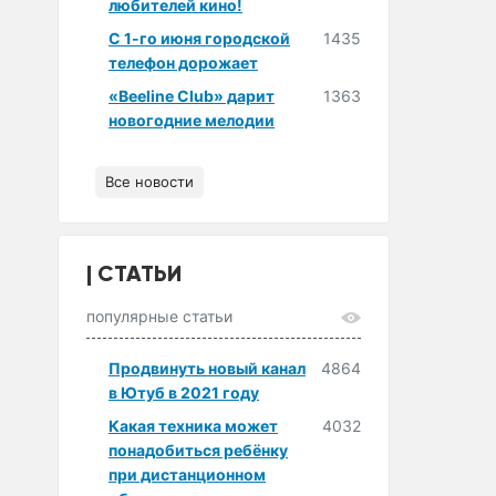
любителей кино!
С 1-го июня городской
1435
телефон дорожает
«Beeline Club» дарит
1363
новогодние мелодии
Все новости
СТАТЬИ
популярные статьи
Продвинуть новый канал
4864
в Ютуб в 2021 году
Какая техника может
4032
понадобиться ребёнку
при дистанционном