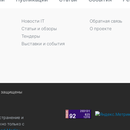
Новости IT
Обратная связь
Статьи и обзоры
О проекте
Тендеры
Выставки и события
ва защищены
странение и
жно только с