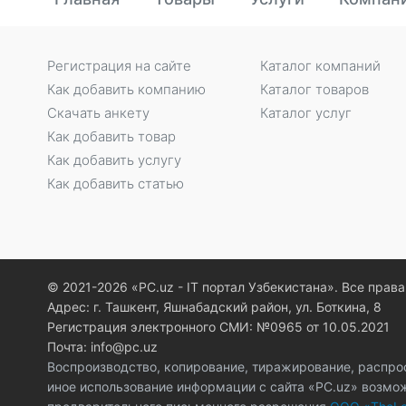
Регистрация на сайте
Каталог компаний
Как добавить компанию
Каталог товаров
Скачать анкету
Каталог услуг
Как добавить товар
Как добавить услугу
Как добавить статью
© 2021-2026 «PC.uz - IT портал Узбекистана». Все пра
Адрес: г. Ташкент, Яшнабадский район, ул. Боткина, 8
Регистрация электронного СМИ: №0965 от 10.05.2021
Почта: info@pc.uz
Воспроизводство, копирование, тиражирование, распро
иное использование информации с сайта «PC.uz» возмо