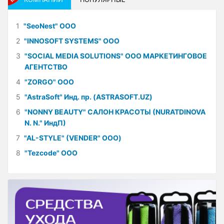
1
"SeoNest" ООО
2
"INNOSOFT SYSTEMS" ООО
3
"SOCIAL MEDIA SOLUTIONS" ООО МАРКЕТИНГОВОЕ
АГЕНТСТВО
4
"ZORGO" ООО
5
"AstraSoft" Инд. пр. (ASTRASOFT.UZ)
6
"NONNY BEAUTY" САЛОН КРАСОТЫ (NURATDINOVA
N. N." ИндП)
7
"AL-STYLE" (VENDER" ООО)
8
"Tezcode" ООО