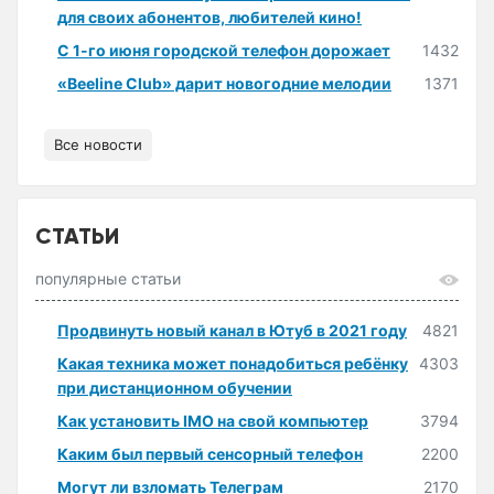
для своих абонентов, любителей кино!
С 1-го июня городской телефон дорожает
1432
«Beeline Club» дарит новогодние мелодии
1371
Все новости
СТАТЬИ
популярные статьи
Продвинуть новый канал в Ютуб в 2021 году
4821
Какая техника может понадобиться ребёнку
4303
при дистанционном обучении
Как установить IMO на свой компьютер
3794
Каким был первый сенсорный телефон
2200
Могут ли взломать Телеграм
2170