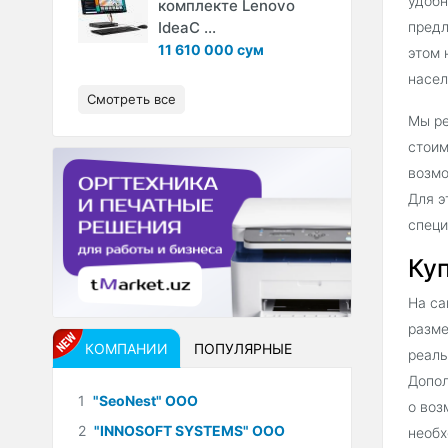
удобн
комплекте Lenovo
IdeaC ...
предл
11 610 000 сум
этом 
насел
Смотреть все
Мы ре
стоим
возмо
Для э
специ
Куп
На са
разме
КОМПАНИИ
ПОПУЛЯРНЫЕ
реаль
Допол
1
"SeoNest" ООО
о воз
2
"INNOSOFT SYSTEMS" ООО
необх