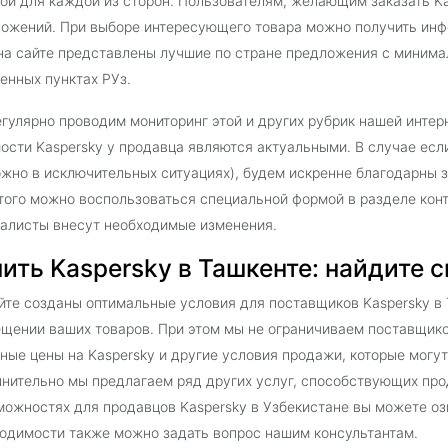
ой для каждой из сторон. Пользователям, желающим заказать Ka
ожений. При выборе интересующего товара можно получить инф
на сайте представлены лучшие по стране предложения с минима
енных пунктах РУз.
гулярно проводим мониторинг этой и других рубрик нашей интер
ости Kaspersky у продавца являются актуальными. В случае есл
жно в исключительных ситуациях), будем искренне благодарны 
того можно воспользоваться специальной формой в разделе кон
алисты внесут необходимые изменения.
ить Kaspersky в Ташкенте: найдите с
йте созданы оптимальные условия для поставщиков Kaspersky в 
щении ваших товаров. При этом мы не ограничиваем поставщико
ные цены на Kaspersky и другие условия продажи, которые могут
нительно мы предлагаем ряд других услуг, способствующих пр
можностях для продавцов Kaspersky в Узбекистане вы можете оз
одимости также можно задать вопрос нашим консультантам.