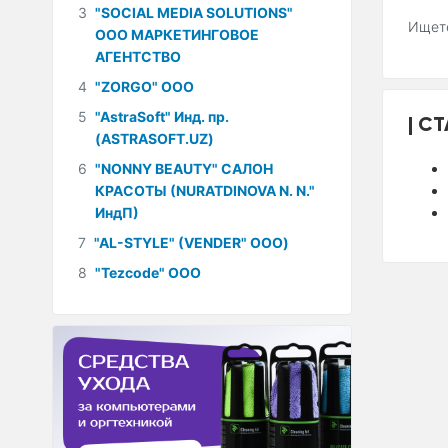
3
"SOCIAL MEDIA SOLUTIONS"
Ищете
ООО МАРКЕТИНГОВОЕ
АГЕНТСТВО
4
"ZORGO" ООО
5
"AstraSoft" Инд. пр.
СТ
(ASTRASOFT.UZ)
6
"NONNY BEAUTY" САЛОН
КРАСОТЫ (NURATDINOVA N. N."
ИндП)
7
"AL-STYLE" (VENDER" ООО)
8
"Tezcode" ООО