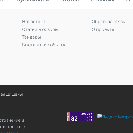
Новости IT
Обратная связь
Статьи и обзоры
О проекте
Тендеры
Выставки и события
ва защищены
странение и
жно только с