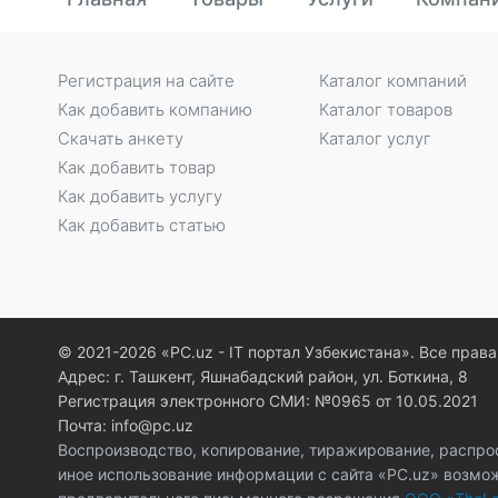
Регистрация на сайте
Каталог компаний
Как добавить компанию
Каталог товаров
Скачать анкету
Каталог услуг
Как добавить товар
Как добавить услугу
Как добавить статью
© 2021-2026 «PC.uz - IT портал Узбекистана». Все пра
Адрес: г. Ташкент, Яшнабадский район, ул. Боткина, 8
Регистрация электронного СМИ: №0965 от 10.05.2021
Почта: info@pc.uz
Воспроизводство, копирование, тиражирование, распро
иное использование информации с сайта «PC.uz» возмо