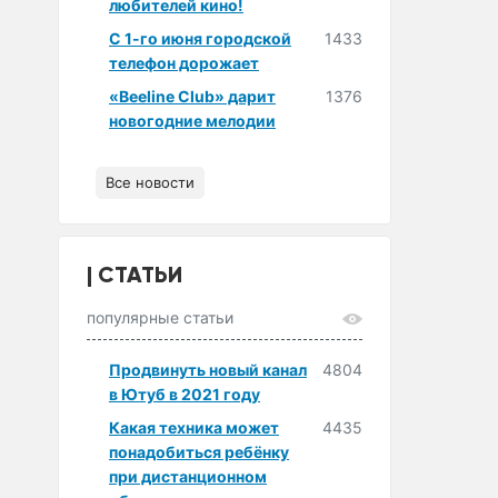
любителей кино!
С 1-го июня городской
1433
телефон дорожает
«Beeline Club» дарит
1376
новогодние мелодии
Все новости
СТАТЬИ
популярные статьи
Продвинуть новый канал
4804
в Ютуб в 2021 году
Какая техника может
4435
понадобиться ребёнку
при дистанционном