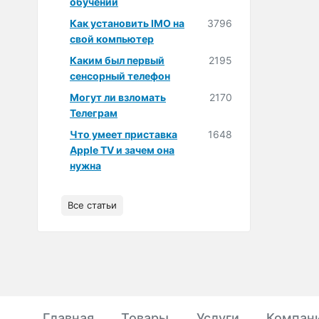
обучении
Как установить IMO на
3796
свой компьютер
Каким был первый
2195
сенсорный телефон
Могут ли взломать
2170
Телеграм
Что умеет приставка
1648
Apple TV и зачем она
нужна
Все статьи
Главная
Товары
Услуги
Компан