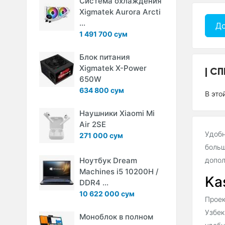
Система охлаждения
Xigmatek Aurora Arcti
...
До
1 491 700 сум
Блок питания
Xigmatek X-Power
СП
650W
634 800 сум
В это
Наушники Xiaomi Mi
Air 2SE
Удобн
271 000 сум
больш
Ноутбук Dream
допол
Machines i5 10200H /
Ka
DDR4 ...
10 622 000 сум
Проек
Узбек
Моноблок в полном