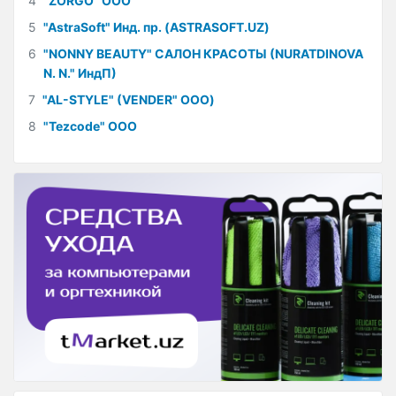
4
"ZORGO" ООО
5
"AstraSoft" Инд. пр. (ASTRASOFT.UZ)
6
"NONNY BEAUTY" САЛОН КРАСОТЫ (NURATDINOVA
N. N." ИндП)
7
"AL-STYLE" (VENDER" ООО)
8
"Tezcode" ООО