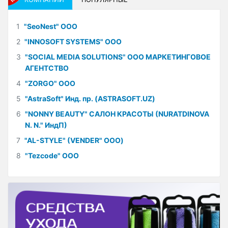
1
"SeoNest" ООО
2
"INNOSOFT SYSTEMS" ООО
3
"SOCIAL MEDIA SOLUTIONS" ООО МАРКЕТИНГОВОЕ
АГЕНТСТВО
4
"ZORGO" ООО
5
"AstraSoft" Инд. пр. (ASTRASOFT.UZ)
6
"NONNY BEAUTY" САЛОН КРАСОТЫ (NURATDINOVA
N. N." ИндП)
7
"AL-STYLE" (VENDER" ООО)
8
"Tezcode" ООО