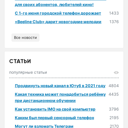
для своих абонентов, любителей кино!
С 1-го июня городской телефон дорожает
1433
«Beeline Club» дарит новогодние мелодии
1376
Все новости
СТАТЬИ
популярные статьи
Продвинуть новый канал в Ютуб в 2021 году
4804
Какая техника может понадобиться ребёнку
4435
при дистанционном обучении
Как установить IMO на свой компьютер
3796
Каким был первый сенсорный телефон
2195
Могут ли взломать Телеграм
2170