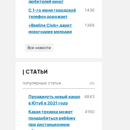
любителей кино!
С 1-го июня городской
1436
телефон дорожает
«Beeline Club» дарит
1366
новогодние мелодии
Все новости
СТАТЬИ
популярные статьи
Продвинуть новый канал
4843
в Ютуб в 2021 году
Какая техника может
4160
понадобиться ребёнку
при дистанционном