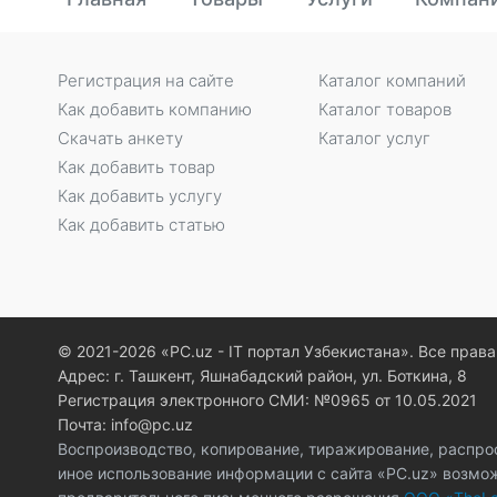
Регистрация на сайте
Каталог компаний
Как добавить компанию
Каталог товаров
Скачать анкету
Каталог услуг
Как добавить товар
Как добавить услугу
Как добавить статью
© 2021-2026 «PC.uz - IT портал Узбекистана». Все пра
Адрес: г. Ташкент, Яшнабадский район, ул. Боткина, 8
Регистрация электронного СМИ: №0965 от 10.05.2021
Почта: info@pc.uz
Воспроизводство, копирование, тиражирование, распро
иное использование информации с сайта «PC.uz» возмо