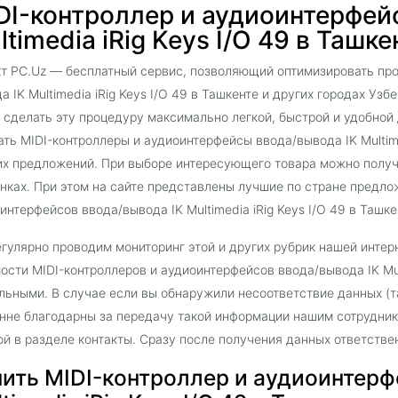
DI-контроллер и аудиоинтерфей
ltimedia iRig Keys I/O 49 в Ташк
т PC.Uz — бесплатный сервис, позволяющий оптимизировать про
а IK Multimedia iRig Keys I/O 49 в Ташкенте и других городах Уз
 сделать эту процедуру максимально легкой, быстрой и удобно
ать MIDI-контроллеры и аудиоинтерфейсы ввода/вывода IK Multime
х предложений. При выборе интересующего товара можно получ
нках. При этом на сайте представлены лучшие по стране предл
интерфейсов ввода/вывода IK Multimedia iRig Keys I/O 49 в Ташке
гулярно проводим мониторинг этой и других рубрик нашей интер
ости MIDI-контроллеров и аудиоинтерфейсов ввода/вывода IK Mult
льными. В случае если вы обнаружили несоответствие данных (т
нне благодарны за передачу такой информации нашим сотрудник
й в разделе контакты. Сразу после получения данных ответств
пить MIDI-контроллер и аудиоинтерф