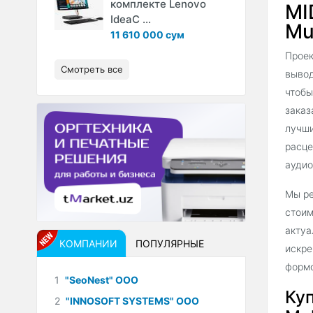
комплекте Lenovo
MI
IdeaC ...
Mu
11 610 000 сум
Проек
Смотреть все
вывод
чтобы
заказ
лучши
расце
аудио
Мы ре
стоим
актуа
КОМПАНИИ
ПОПУЛЯРНЫЕ
искре
формо
1
"SeoNest" ООО
Ку
2
"INNOSOFT SYSTEMS" ООО