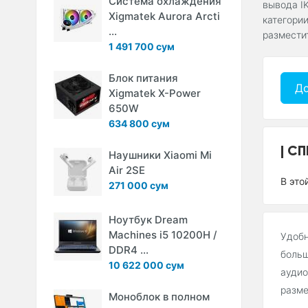
Система охлаждения
вывода IK
Xigmatek Aurora Arcti
категории
...
размести
1 491 700 сум
Блок питания
До
Xigmatek X-Power
650W
634 800 сум
СП
Наушники Xiaomi Mi
Air 2SE
В это
271 000 сум
Ноутбук Dream
Machines i5 10200H /
Удобн
DDR4 ...
больш
10 622 000 сум
аудио
разме
Моноблок в полном