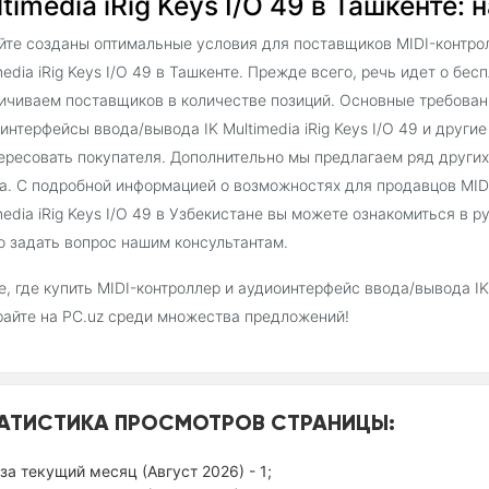
timedia iRig Keys I/O 49 в Ташкенте:
йте созданы оптимальные условия для поставщиков MIDI-контро
media iRig Keys I/O 49 в Ташкенте. Прежде всего, речь идет о б
ичиваем поставщиков в количестве позиций. Основные требован
интерфейсы ввода/вывода IK Multimedia iRig Keys I/O 49 и други
ересовать покупателя. Дополнительно мы предлагаем ряд други
а. С подробной информацией о возможностях для продавцов MID
media iRig Keys I/O 49 в Узбекистане вы можете ознакомиться в 
 задать вопрос нашим консультантам.
, где купить MIDI-контроллер и аудиоинтерфейс ввода/вывода IK M
айте на PC.uz среди множества предложений!
АТИСТИКА ПРОСМОТРОВ СТРАНИЦЫ:
за текущий месяц (Август 2026) - 1;