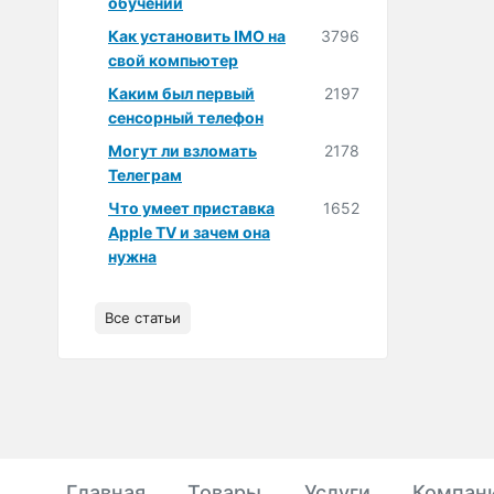
обучении
Как установить IMO на
3796
свой компьютер
Каким был первый
2197
сенсорный телефон
Могут ли взломать
2178
Телеграм
Что умеет приставка
1652
Apple TV и зачем она
нужна
Все статьи
Главная
Товары
Услуги
Компан