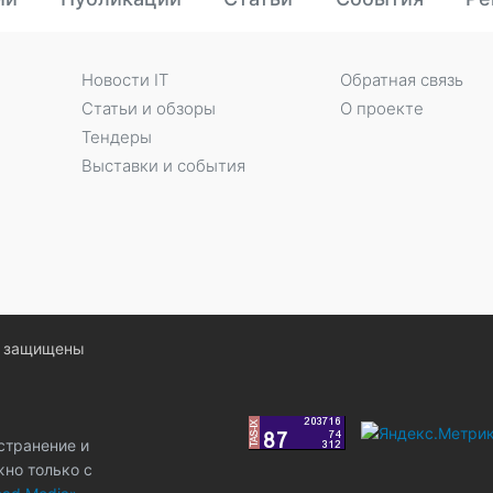
Новости IT
Обратная связь
Статьи и обзоры
О проекте
Тендеры
Выставки и события
ва защищены
странение и
жно только с