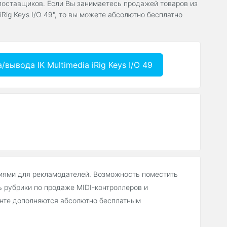
х поставщиков. Если Вы занимаетесь продажей товаров из
iRig Keys I/O 49", то вы можете абсолютно бесплатно
ывода IK Multimedia iRig Keys I/O 49
иями для рекламодателей. Возможность поместить
 рубрики по продаже MIDI-контроллеров и
кенте дополняются абсолютно бесплатным