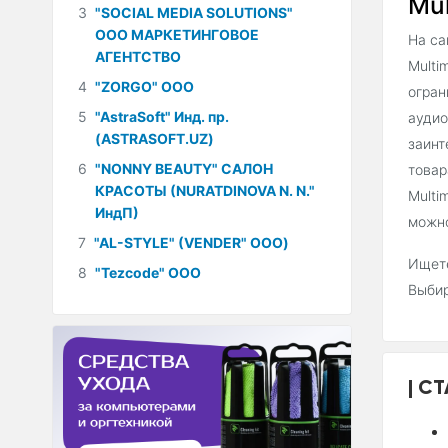
Mul
3
"SOCIAL MEDIA SOLUTIONS"
ООО МАРКЕТИНГОВОЕ
На са
АГЕНТСТВО
Multi
4
"ZORGO" ООО
огран
5
"AstraSoft" Инд. пр.
аудио
(ASTRASOFT.UZ)
заинт
6
"NONNY BEAUTY" САЛОН
товар
КРАСОТЫ (NURATDINOVA N. N."
Multi
ИндП)
можно
7
"AL-STYLE" (VENDER" ООО)
Ищете
8
"Tezcode" ООО
Выбир
СТ