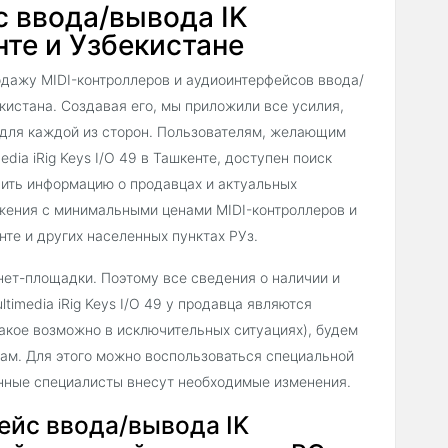
с ввода/вывода IK
енте и Узбекистане
дажу MIDI-контроллеров и аудиоинтерфейсов ввода/
бекистана. Создавая его, мы приложили все усилия,
й для каждой из сторон. Пользователям, желающим
dia iRig Keys I/O 49 в Ташкенте, доступен поиск
ить информацию о продавцах и актуальных
ожения с минимальными ценами MIDI-контроллеров и
нте и других населенных пунктах РУз.
нет-площадки. Поэтому все сведения о наличии и
imedia iRig Keys I/O 49 у продавца являются
акое возможно в исключительных ситуациях), будем
ам. Для этого можно воспользоваться специальной
енные специалисты внесут необходимые изменения.
ейс ввода/вывода IK