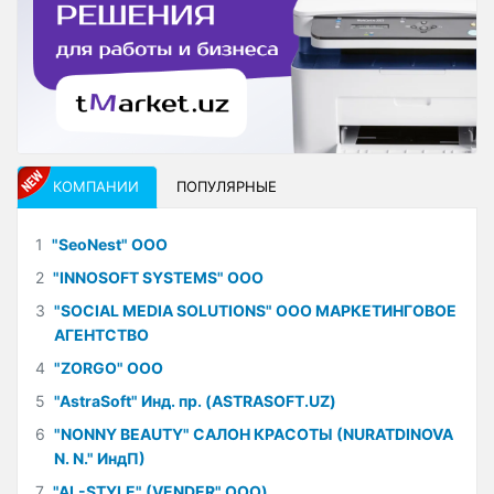
КОМПАНИИ
ПОПУЛЯРНЫЕ
1
"SeoNest" ООО
2
"INNOSOFT SYSTEMS" ООО
3
"SOCIAL MEDIA SOLUTIONS" ООО МАРКЕТИНГОВОЕ
АГЕНТСТВО
4
"ZORGO" ООО
5
"AstraSoft" Инд. пр. (ASTRASOFT.UZ)
6
"NONNY BEAUTY" САЛОН КРАСОТЫ (NURATDINOVA
N. N." ИндП)
7
"AL-STYLE" (VENDER" ООО)