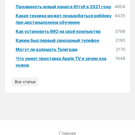
Продвинуть новый канал в Ютуб в 2021 году
4804
Какая техника может понадобиться ребёнку
4435
при дистанционном обучении
Как установить IMO на свой компьютер
3796
Каким был первый сенсорный телефон
2195
Могут ли взломать Телеграм
2170
Что умеет приставка Apple TV и зачем она
1648
нужна
Все статьи
Главная