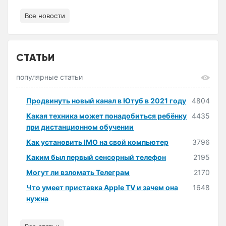
Все новости
СТАТЬИ
популярные статьи
Продвинуть новый канал в Ютуб в 2021 году
4804
Какая техника может понадобиться ребёнку
4435
при дистанционном обучении
Как установить IMO на свой компьютер
3796
Каким был первый сенсорный телефон
2195
Могут ли взломать Телеграм
2170
Что умеет приставка Apple TV и зачем она
1648
нужна