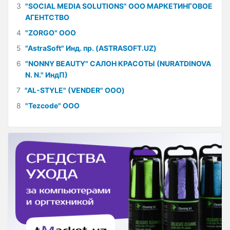
3
"SOCIAL MEDIA SOLUTIONS" ООО МАРКЕТИНГОВОЕ
АГЕНТСТВО
4
"ZORGO" ООО
5
"AstraSoft" Инд. пр. (ASTRASOFT.UZ)
6
"NONNY BEAUTY" САЛОН КРАСОТЫ (NURATDINOVA
N. N." ИндП)
7
"AL-STYLE" (VENDER" ООО)
8
"Tezcode" ООО