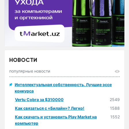
НОВОСТИ
популярные новости
Интеллектуальная собственность. Лучшие эссе
конкурса
Vertu Cobra за $310000
2549
Как связаться с «Билайн»? Легко!
1588
Как скачать и установить Play Market на
1552
компьютер