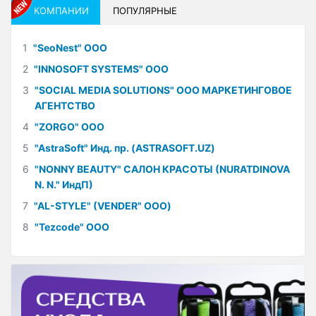
КОМПАНИИ
ПОПУЛЯРНЫЕ
1
"SeoNest" ООО
2
"INNOSOFT SYSTEMS" ООО
3
"SOCIAL MEDIA SOLUTIONS" ООО МАРКЕТИНГОВОЕ
АГЕНТСТВО
4
"ZORGO" ООО
5
"AstraSoft" Инд. пр. (ASTRASOFT.UZ)
6
"NONNY BEAUTY" САЛОН КРАСОТЫ (NURATDINOVA
N. N." ИндП)
7
"AL-STYLE" (VENDER" ООО)
8
"Tezcode" ООО