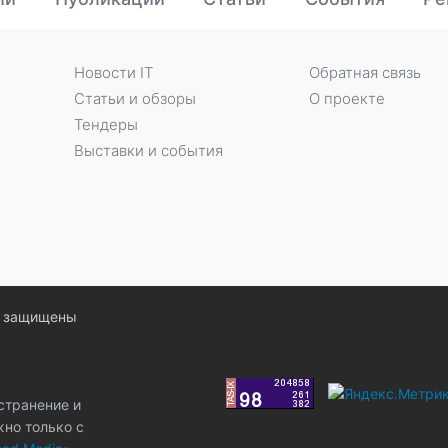
Новости IT
Обратная связь
Статьи и обзоры
О проекте
Тендеры
Выставки и события
ва защищены
странение и
жно только с