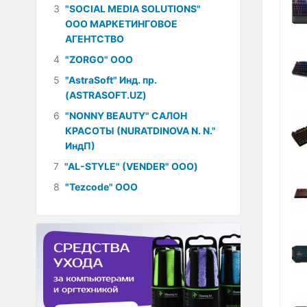
3
"SOCIAL MEDIA SOLUTIONS"
ООО МАРКЕТИНГОВОЕ
АГЕНТСТВО
4
"ZORGO" ООО
5
"AstraSoft" Инд. пр.
(ASTRASOFT.UZ)
6
"NONNY BEAUTY" САЛОН
КРАСОТЫ (NURATDINOVA N. N."
ИндП)
7
"AL-STYLE" (VENDER" ООО)
8
"Tezcode" ООО