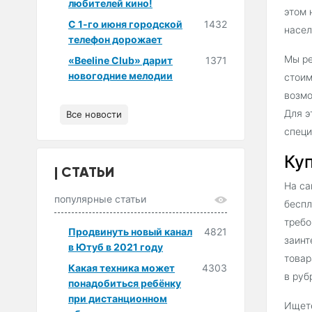
любителей кино!
этом 
С 1-го июня городской
1432
насел
телефон дорожает
Мы ре
«Beeline Club» дарит
1371
новогодние мелодии
стоим
возмо
Для э
Все новости
специ
Куп
СТАТЬИ
На са
популярные статьи
беспл
требо
Продвинуть новый канал
4821
заинт
в Ютуб в 2021 году
товар
Какая техника может
4303
в руб
понадобиться ребёнку
при дистанционном
Ищете