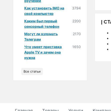
обучении
Как установить IMO на
3794
свой компьютер
СТ
Каким был первый
2200
сенсорный телефон
Могут ли взломать
2170
Телеграм
Что умеет приставка
1650
Apple TV и зачем она
нужна
Все статьи
Главная
Товары
Услуги
Компан