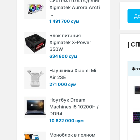
Система охлаждения
Xigmatek Aurora Arcti
...
До
1 491 700 сум
Блок питания
Xigmatek X-Power
СП
650W
634 800 сум
Фо
Наушники Xiaomi Mi
Air 2SE
271 000 сум
Ноутбук Dream
Machines i5 10200H /
DDR4 ...
10 622 000 сум
Моноблок в полном