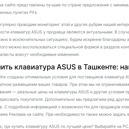
на сайте представлены лучшие по стране предложения с минима
енных пунктах РУз.
гулярно проводим мониторинг этой и других рубрик нашей интер
ости клавиатур ASUS у продавца являются актуальными. В случ
жно в исключительных ситуациях), будем искренне благодарны 
того можно воспользоваться специальной формой в разделе кон
алисты внесут необходимые изменения.
ить клавиатура ASUS в Ташкенте: на
йте созданы оптимальные условия для поставщиков клавиатур AS
атном размещении ваших товаров. При этом мы не ограничиваем
вания — реальные цены на клавиатуры ASUS и другие условия п
ересовать покупателя. Дополнительно мы предлагаем ряд други
а. С подробной информацией о возможностях для продавцов кла
рике Реклама на сайте. При необходимости также можно задать 
, где купить клавиатуру ASUS по лучшей цене? Выбирайте на P