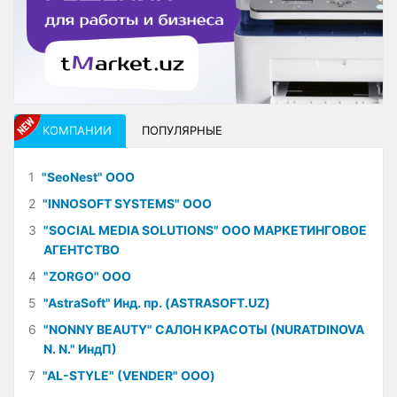
КОМПАНИИ
ПОПУЛЯРНЫЕ
1
"SeoNest" ООО
2
"INNOSOFT SYSTEMS" ООО
3
"SOCIAL MEDIA SOLUTIONS" ООО МАРКЕТИНГОВОЕ
АГЕНТСТВО
4
"ZORGO" ООО
5
"AstraSoft" Инд. пр. (ASTRASOFT.UZ)
6
"NONNY BEAUTY" САЛОН КРАСОТЫ (NURATDINOVA
N. N." ИндП)
7
"AL-STYLE" (VENDER" ООО)