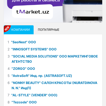
КОМПАНИИ
ПОПУЛЯРНЫЕ
1
"SeoNest" ООО
2
"INNOSOFT SYSTEMS" ООО
3
"SOCIAL MEDIA SOLUTIONS" ООО МАРКЕТИНГОВОЕ
АГЕНТСТВО
4
"ZORGO" ООО
5
"AstraSoft" Инд. пр. (ASTRASOFT.UZ)
6
"NONNY BEAUTY" САЛОН КРАСОТЫ (NURATDINOVA
N. N." ИндП)
7
"AL-STYLE" (VENDER" ООО)
8
"Tezcode" ООО