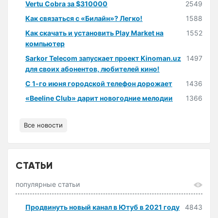
Vertu Cobra за $310000
2549
Как связаться с «Билайн»? Легко!
1588
Как скачать и установить Play Market на
1552
компьютер
Sarkor Telecom запускает проект Kinoman.uz
1497
для своих абонентов, любителей кино!
С 1-го июня городской телефон дорожает
1436
«Beeline Club» дарит новогодние мелодии
1366
Все новости
СТАТЬИ
популярные статьи
Продвинуть новый канал в Ютуб в 2021 году
4843