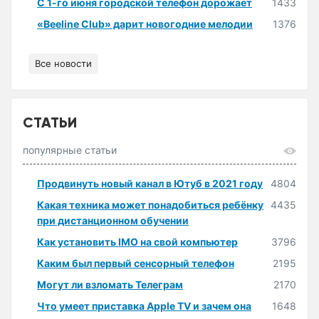
С 1-го июня городской телефон дорожает
1433
«Beeline Club» дарит новогодние мелодии
1376
Все новости
СТАТЬИ
популярные статьи
Продвинуть новый канал в Ютуб в 2021 году
4804
Какая техника может понадобиться ребёнку
4435
при дистанционном обучении
Как установить IMO на свой компьютер
3796
Каким был первый сенсорный телефон
2195
Могут ли взломать Телеграм
2170
Что умеет приставка Apple TV и зачем она
1648