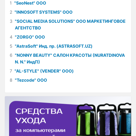
1
"SeoNest" ООО
2
"INNOSOFT SYSTEMS" ООО
3
"SOCIAL MEDIA SOLUTIONS" ООО МАРКЕТИНГОВОЕ
АГЕНТСТВО
4
"ZORGO" ООО
5
"AstraSoft" Инд. пр. (ASTRASOFT.UZ)
6
"NONNY BEAUTY" САЛОН КРАСОТЫ (NURATDINOVA
N. N." ИндП)
7
"AL-STYLE" (VENDER" ООО)
8
"Tezcode" ООО