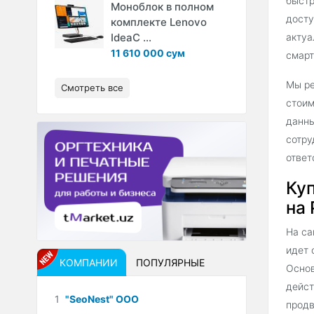
быстр
Моноблок в полном
досту
комплекте Lenovo
IdeaC ...
актуа
11 610 000 сум
смарт
Мы ре
Смотреть все
стоим
данны
сотру
ответ
Куп
на 
На са
идет 
КОМПАНИИ
ПОПУЛЯРНЫЕ
Основ
дейст
1
"SeoNest" ООО
продв