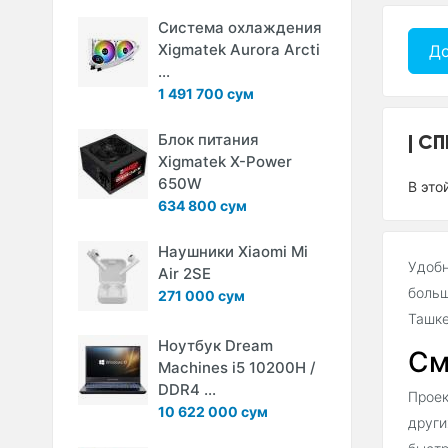
Система охлаждения
Xigmatek Aurora Arcti
До
...
1 491 700 сум
СП
Блок питания
Xigmatek X-Power
650W
В это
634 800 сум
Наушники Xiaomi Mi
Удобн
Air 2SE
больш
271 000 сум
Ташке
Ноутбук Dream
См
Machines i5 10200H /
DDR4 ...
Проек
10 622 000 сум
други