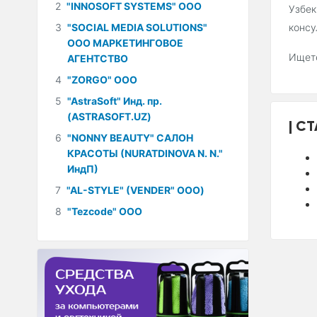
2
"INNOSOFT SYSTEMS" ООО
Узбек
3
"SOCIAL MEDIA SOLUTIONS"
консу
ООО МАРКЕТИНГОВОЕ
Ищете
АГЕНТСТВО
4
"ZORGO" ООО
5
"AstraSoft" Инд. пр.
(ASTRASOFT.UZ)
СТ
6
"NONNY BEAUTY" САЛОН
КРАСОТЫ (NURATDINOVA N. N."
ИндП)
7
"AL-STYLE" (VENDER" ООО)
8
"Tezcode" ООО