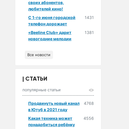
своих абонентов,
любителей кино!
С 1-го июня городской
1431
телефон дорожает
«Beeline Club» дарит
1381
новогодние мелодии
Все новости
СТАТЬИ
популярные статьи
Продвинуть новый канал
4768
в Ютуб в 2021 году
Какая техника может
4556
понадобиться ребёнку