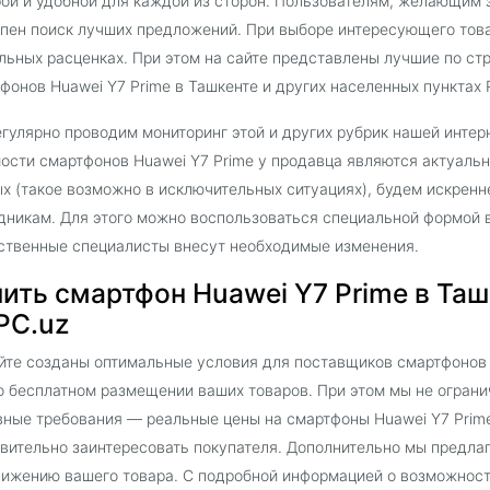
ой и удобной для каждой из сторон. Пользователям, желающим з
пен поиск лучших предложений. При выборе интересующего тов
льных расценках. При этом на сайте представлены лучшие по с
фонов Huawei Y7 Prime в Ташкенте и других населенных пунктах 
гулярно проводим мониторинг этой и других рубрик нашей интер
ости смартфонов Huawei Y7 Prime у продавца являются актуаль
х (такое возможно в исключительных ситуациях), будем искрен
дникам. Для этого можно воспользоваться специальной формой в
ственные специалисты внесут необходимые изменения.
ить смартфон Huawei Y7 Prime в Таш
PC.uz
йте созданы оптимальные условия для поставщиков смартфонов H
о бесплатном размещении ваших товаров. При этом мы не ограни
ные требования — реальные цены на смартфоны Huawei Y7 Prime
вительно заинтересовать покупателя. Дополнительно мы предла
ижению вашего товара. С подробной информацией о возможностя