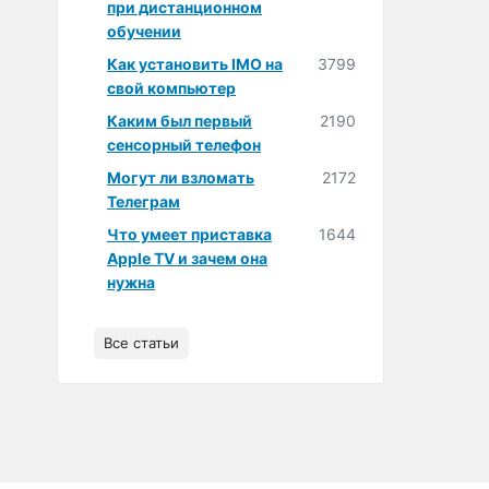
при дистанционном
обучении
Как установить IMO на
3799
свой компьютер
Каким был первый
2190
сенсорный телефон
Могут ли взломать
2172
Телеграм
Что умеет приставка
1644
Apple TV и зачем она
нужна
Все статьи