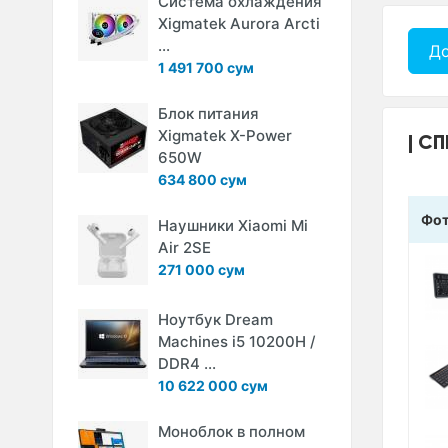
Система охлаждения
Xigmatek Aurora Arcti
...
До
1 491 700 сум
Блок питания
Xigmatek X-Power
СП
650W
634 800 сум
Фо
Наушники Xiaomi Mi
Air 2SE
271 000 сум
Ноутбук Dream
Machines i5 10200H /
DDR4 ...
10 622 000 сум
Моноблок в полном