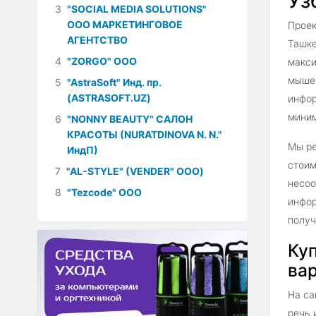
Уз
3
"SOCIAL MEDIA SOLUTIONS"
ООО МАРКЕТИНГОВОЕ
Проек
АГЕНТСТВО
Ташке
4
"ZORGO" ООО
макси
мышей
5
"AstraSoft" Инд. пр.
(ASTRASOFT.UZ)
инфор
миним
6
"NONNY BEAUTY" САЛОН
КРАСОТЫ (NURATDINOVA N. N."
Мы ре
ИндП)
стоим
7
"AL-STYLE" (VENDER" ООО)
несоо
8
"Tezcode" ООО
инфор
получ
Куп
вар
На са
речь 