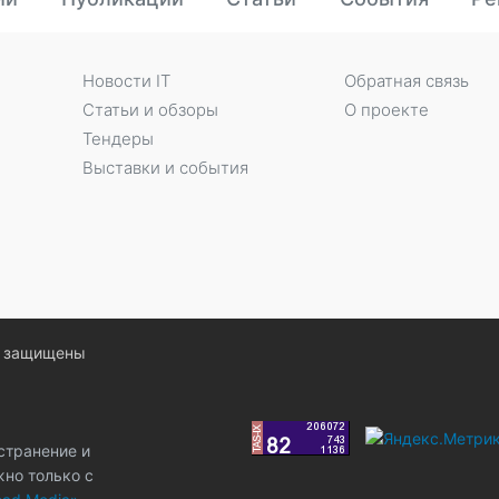
Новости IT
Обратная связь
Статьи и обзоры
О проекте
Тендеры
Выставки и события
ва защищены
странение и
жно только с