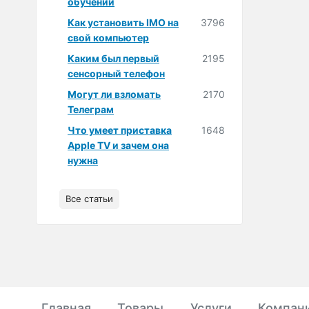
обучении
Как установить IMO на
3796
свой компьютер
Каким был первый
2195
сенсорный телефон
Могут ли взломать
2170
Телеграм
Что умеет приставка
1648
Apple TV и зачем она
нужна
Все статьи
Главная
Товары
Услуги
Компан