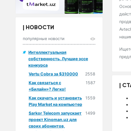
Основ
дейст
продв
НОВОСТИ
Avtec
нашим
популярные новости
Ищете
Интеллектуальная
пред
собственность. Лучшие эссе
конкурса
Vertu Cobra за $310000
2558
Как связаться с
1587
СТ
«Билайн»? Легко!
Как скачать и установить
1559
Play Market на компьютер
Sarkor Telecom запускает
1499
проект Kinoman.uz для
своих абонентов,