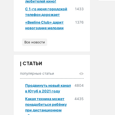
любителей кино!
С 1-го июня городской
1433
телефон дорожает
«Beeline Club» дарит
1376
новогодние мелодии
Все новости
СТАТЬИ
популярные статьи
Продвинуть новый канал
4804
в Ютуб в 2021 году
Какая техника может
4435
понадобиться ребёнку
при дистанционном