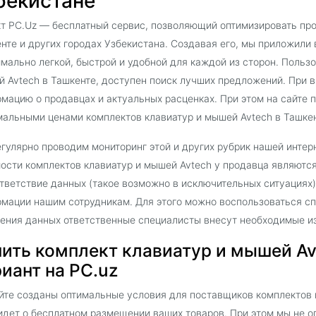
бекистане
т PC.Uz — бесплатный сервис, позволяющий оптимизировать про
нте и других городах Узбекистана. Создавая его, мы приложили 
мально легкой, быстрой и удобной для каждой из сторон. Польз
 Avtech в Ташкенте, доступен поиск лучших предложений. При 
мацию о продавцах и актуальных расценках. При этом на сайте
альными ценами комплектов клавиатур и мышей Avtech в Ташкен
гулярно проводим мониторинг этой и других рубрик нашей интер
ости комплектов клавиатур и мышей Avtech у продавца являютс
тветствие данных (такое возможно в исключительных ситуациях)
мации нашим сотрудникам. Для этого можно воспользоваться сп
ения данных ответственные специалисты внесут необходимые и
ить комплект клавиатур и мышей Av
иант на PC.uz
йте созданы оптимальные условия для поставщиков комплектов к
идет о бесплатном размещении ваших товаров. При этом мы не о