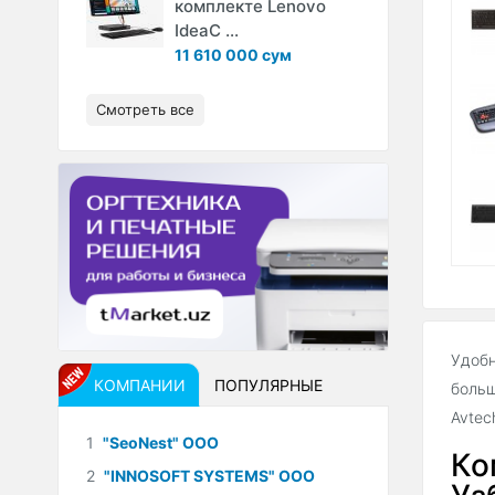
комплекте Lenovo
IdeaC ...
11 610 000 сум
Смотреть все
Удобн
КОМПАНИИ
ПОПУЛЯРНЫЕ
больш
Avtec
1
"SeoNest" ООО
Ко
2
"INNOSOFT SYSTEMS" ООО