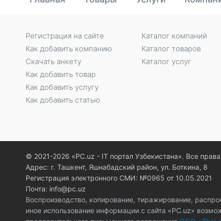
Регистрация на сайте
Каталог компаний
Как добавить компанию
Каталог товаров
Скачать анкету
Каталог услуг
Как добавить товар
Как добавить услугу
Как добавить статью
© 2021-2026 «PC.uz - IT портал Узбекистана». Все пра
Адрес: г. Ташкент, Яшнабадский район, ул. Боткина, 8
Регистрация электронного СМИ: №0965 от 10.05.2021
Почта: info@pc.uz
Воспроизводство, копирование, тиражирование, распро
иное использование информации с сайта «PC.uz» возмо