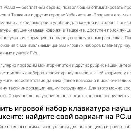
т PC.Uz — бесплатный сервис, позволяющий оптимизировать пр
ков в Ташкенте и других городах Узбекистана. Создавая его, мы
мально легкой, быстрой и удобной для каждой из сторон. Поль
атуры наушники мыши коврики в Ташкенте, доступен поиск лучш
 получить информацию о продавцах и актуальных расценках. Пр
ожения с минимальными ценами игровых наборов клавиатур нау
енных пунктах РУз.
гулярно проводим мониторинг этой и других рубрик нашей интер
ости игровых наборов клавиатур наушников мышей ковриков у п
ужили несоответствие данных (такое возможно в исключительны
ачу такой информации нашим сотрудникам. Для этого можно вос
кты. Сразу после получения данных ответственные специалисты
пить игровой набор клавиатура нау
кенте: найдите свой вариант на PC.
йте созданы оптимальные условия для поставщиков игровых наб