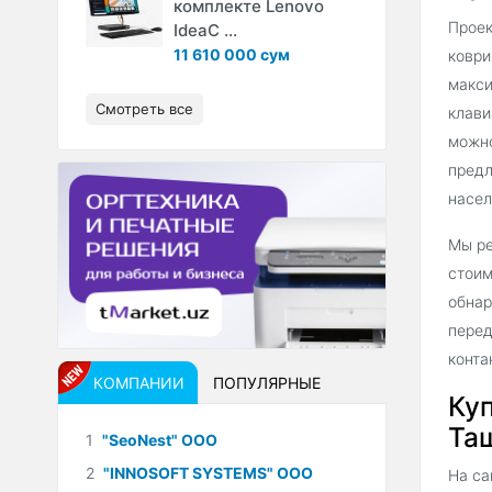
комплекте Lenovo
Проек
IdeaC ...
11 610 000 сум
коври
макси
Смотреть все
клави
можно
предл
насел
Мы ре
стоим
обнар
перед
конта
КОМПАНИИ
ПОПУЛЯРНЫЕ
Ку
Таш
1
"SeoNest" ООО
2
"INNOSOFT SYSTEMS" ООО
На са