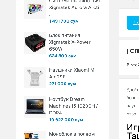
Система охлаждения
Xigmatek Aurora Arcti
...
1 491 700 сум
До
Блок питания
Xigmatek X-Power
650W
СП
634 800 сум
В это
Наушники Xiaomi Mi
Air 2SE
271 000 сум
Удобн
больш
Ноутбук Dream
Machines i5 10200H /
наушн
DDR4 ...
стран
10 622 000 сум
Иг
Та
Моноблок в полном