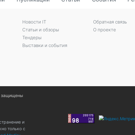
Новости IT
Обратная связь
Статьи и обзоры
О проекте
Тендеры
Выставки и события
ва защищены
странение и
жно только с