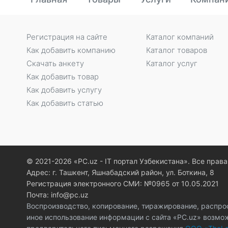
Регистрация на сайте
Каталог компаний
Как добавить компанию
Каталог товаров
Скачать анкету
Каталог услуг
Как добавить товар
Как добавить услугу
Как добавить статью
© 2021-2026 «PC.uz - IT портал Узбекистана». Все пра
Адрес: г. Ташкент, Яшнабадский район, ул. Боткина, 8
Регистрация электронного СМИ: №0965 от 10.05.2021
Почта: info@pc.uz
Воспроизводство, копирование, тиражирование, распро
иное использование информации с сайта «PC.uz» возмо