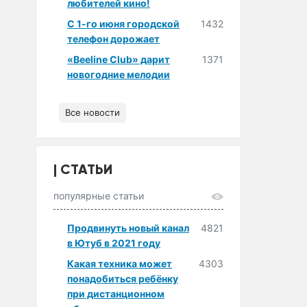
любителей кино!
С 1-го июня городской
1432
телефон дорожает
«Beeline Club» дарит
1371
новогодние мелодии
Все новости
СТАТЬИ
популярные статьи
Продвинуть новый канал
4821
в Ютуб в 2021 году
Какая техника может
4303
понадобиться ребёнку
при дистанционном