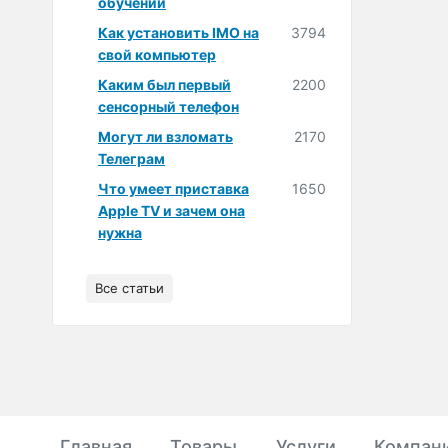
обучении
Как установить IMO на
3794
свой компьютер
Каким был первый
2200
сенсорный телефон
Могут ли взломать
2170
Телеграм
Что умеет приставка
1650
Apple TV и зачем она
нужна
Все статьи
Главная
Товары
Услуги
Компан