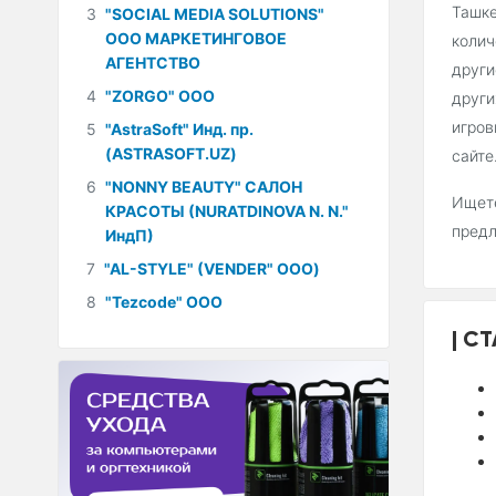
Ташке
3
"SOCIAL MEDIA SOLUTIONS"
ООО МАРКЕТИНГОВОЕ
колич
АГЕНТСТВО
други
4
"ZORGO" ООО
други
игров
5
"AstraSoft" Инд. пр.
(ASTRASOFT.UZ)
сайте
6
"NONNY BEAUTY" САЛОН
Ищете
КРАСОТЫ (NURATDINOVA N. N."
пред
ИндП)
7
"AL-STYLE" (VENDER" ООО)
8
"Tezcode" ООО
СТ