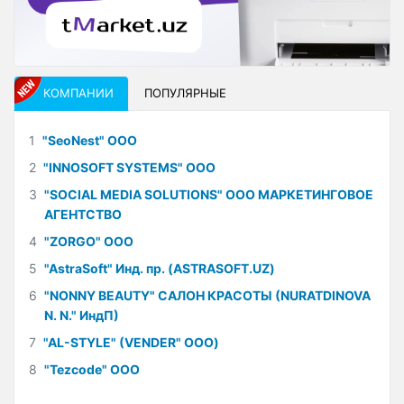
КОМПАНИИ
ПОПУЛЯРНЫЕ
1
"SeoNest" ООО
2
"INNOSOFT SYSTEMS" ООО
3
"SOCIAL MEDIA SOLUTIONS" ООО МАРКЕТИНГОВОЕ
АГЕНТСТВО
4
"ZORGO" ООО
5
"AstraSoft" Инд. пр. (ASTRASOFT.UZ)
6
"NONNY BEAUTY" САЛОН КРАСОТЫ (NURATDINOVA
N. N." ИндП)
7
"AL-STYLE" (VENDER" ООО)
8
"Tezcode" ООО