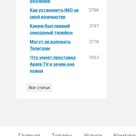
обучении
Как установить IMO на
3796
свой компьютер
Каким был первый
2197
сенсорный телефон
Могут ли взломать
2178
Телеграм
Что умеет приставка
1652
Apple TV и зачем она
нужна
Все статьи
Главная
Товары
Услуги
Компан