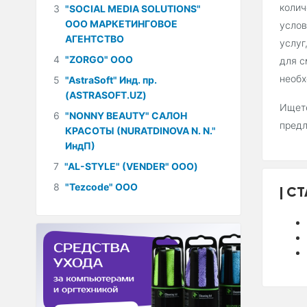
колич
3
"SOCIAL MEDIA SOLUTIONS"
ООО МАРКЕТИНГОВОЕ
услов
АГЕНТСТВО
услуг
4
"ZORGO" ООО
для с
необх
5
"AstraSoft" Инд. пр.
(ASTRASOFT.UZ)
Ищете
6
"NONNY BEAUTY" САЛОН
пред
КРАСОТЫ (NURATDINOVA N. N."
ИндП)
7
"AL-STYLE" (VENDER" ООО)
8
"Tezcode" ООО
СТ