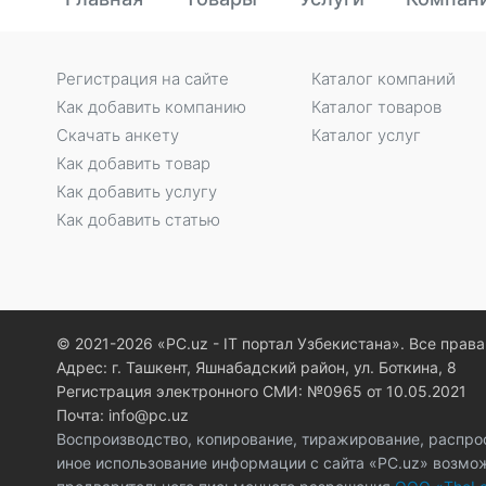
Регистрация на сайте
Каталог компаний
Как добавить компанию
Каталог товаров
Скачать анкету
Каталог услуг
Как добавить товар
Как добавить услугу
Как добавить статью
© 2021-2026 «PC.uz - IT портал Узбекистана». Все пра
Адрес: г. Ташкент, Яшнабадский район, ул. Боткина, 8
Регистрация электронного СМИ: №0965 от 10.05.2021
Почта: info@pc.uz
Воспроизводство, копирование, тиражирование, распро
иное использование информации с сайта «PC.uz» возмо