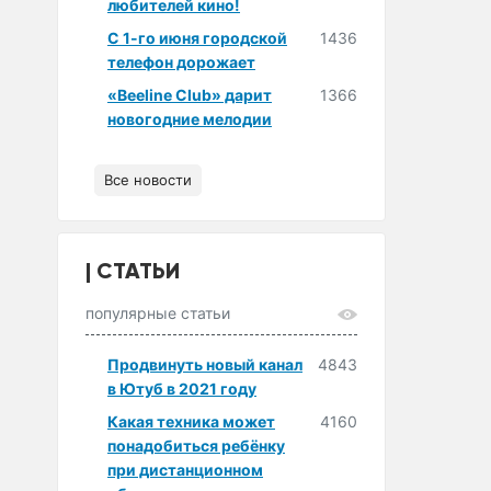
любителей кино!
С 1-го июня городской
1436
телефон дорожает
«Beeline Club» дарит
1366
новогодние мелодии
Все новости
СТАТЬИ
популярные статьи
Продвинуть новый канал
4843
в Ютуб в 2021 году
Какая техника может
4160
понадобиться ребёнку
при дистанционном