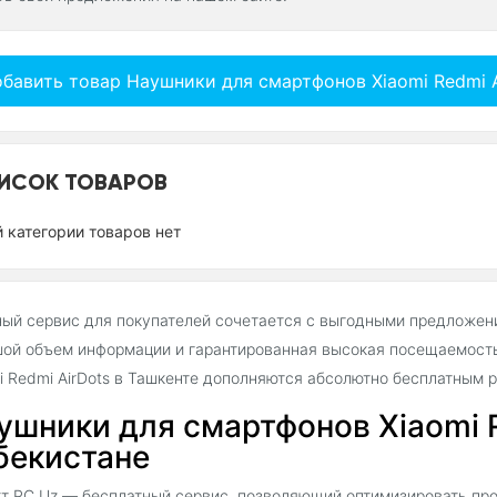
бавить товар Наушники для смартфонов Xiaomi Redmi A
ИСОК ТОВАРОВ
й категории товаров нет
ый сервис для покупателей сочетается с выгодными предложен
ой объем информации и гарантированная высокая посещаемост
i Redmi AirDots в Ташкенте дополняются абсолютно бесплатным
ушники для смартфонов Xiaomi R
бекистане
т PC.Uz — бесплатный сервис, позволяющий оптимизировать пр