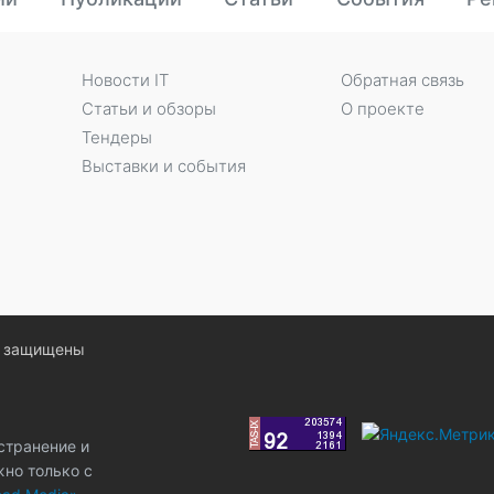
Новости IT
Обратная связь
Статьи и обзоры
О проекте
Тендеры
Выставки и события
ва защищены
странение и
жно только с