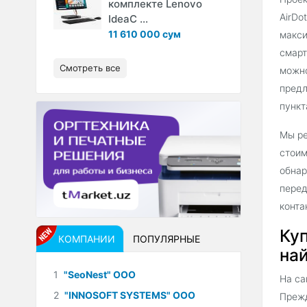
комплекте Lenovo
AirDo
IdeaC ...
11 610 000 сум
макси
смарт
Смотреть все
можно
предл
пункт
Мы ре
стоим
обнар
перед
конта
Куп
КОМПАНИИ
ПОПУЛЯРНЫЕ
най
1
"SeoNest" ООО
На са
2
"INNOSOFT SYSTEMS" ООО
Прежд