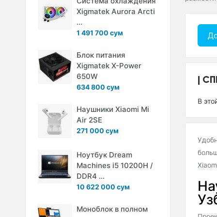
Система охлаждения
Xigmatek Aurora Arcti
...
1 491 700 сум
До
Блок питания
Xigmatek X-Power
650W
СП
634 800 сум
В это
Наушники Xiaomi Mi
Air 2SE
271 000 сум
Удобн
больш
Ноутбук Dream
Machines i5 10200H /
Xiaom
DDR4 ...
На
10 622 000 сум
Уз
Моноблок в полном
Проек