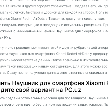
ts в Ташкенте и других городах Узбекистана. Создавая его, мы п
мально легкой, быстрой и удобной для каждой из сторон. Поль
фонов Xiaomi Redmi AirDots в Ташкенте, доступен поиск лучших
 получить информацию о продавцах и актуальных расценках. Пр
ожения с минимальными ценами Наушников для смартфонов Xiaom
ах РУз.
гулярно проводим мониторинг этой и других рубрик нашей интер
ости Наушников для смартфонов Xiaomi Redmi AirDots у продавц
ужили несоответствие данных (такое возможно в исключительны
ачу такой информации нашим сотрудникам. Для этого можно вос
кты. Сразу после получения данных ответственные специалисты
ить Наушник для смартфона Xiaomi R
дите свой вариант на PC.uz
йте созданы оптимальные условия для поставщиков Наушников дл
е всего, речь идет о бесплатном размещении ваших товаров. П