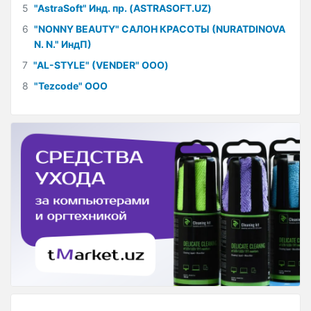
5
"AstraSoft" Инд. пр. (ASTRASOFT.UZ)
6
"NONNY BEAUTY" САЛОН КРАСОТЫ (NURATDINOVA
N. N." ИндП)
7
"AL-STYLE" (VENDER" ООО)
8
"Tezcode" ООО