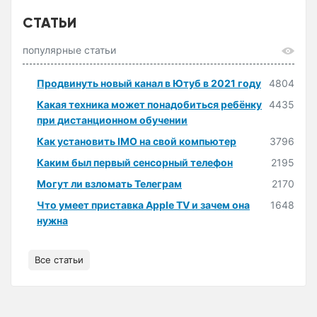
СТАТЬИ
популярные статьи
Продвинуть новый канал в Ютуб в 2021 году
4804
Какая техника может понадобиться ребёнку
4435
при дистанционном обучении
Как установить IMO на свой компьютер
3796
Каким был первый сенсорный телефон
2195
Могут ли взломать Телеграм
2170
Что умеет приставка Apple TV и зачем она
1648
нужна
Все статьи