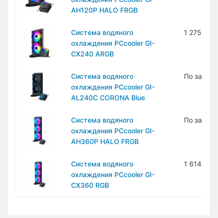
AH120P HALO FRGB
Система водяного
1 275 100
охлаждения PCcooler GI-
CX240 ARGB
Система водяного
По запро
охлаждения PCcooler GI-
AL240C CORONA Blue
Система водяного
По запро
охлаждения PCcooler GI-
AH360P HALO FRGB
Система водяного
1 614 800
охлаждения PCcooler GI-
CX360 RGB