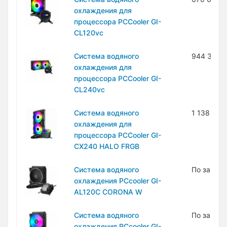
охлаждения для
процессора PCCooler GI-
CL120vc
Система водяного
944 300 
охлаждения для
процессора PCCooler GI-
CL240vc
Система водяного
1 138 500
охлаждения для
процессора PCCooler GI-
CX240 HALO FRGB
Система водяного
По запро
охлаждения PCcooler GI-
AL120C CORONA W
Система водяного
По запро
охлаждения PCcooler GI-