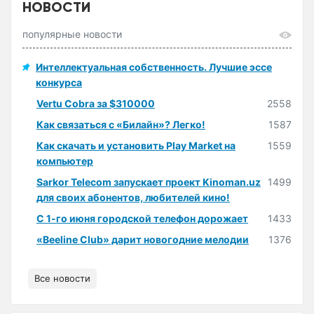
НОВОСТИ
популярные новости
Интеллектуальная собственность. Лучшие эссе
конкурса
Vertu Cobra за $310000
2558
Как связаться с «Билайн»? Легко!
1587
Как скачать и установить Play Market на
1559
компьютер
Sarkor Telecom запускает проект Kinoman.uz
1499
для своих абонентов, любителей кино!
С 1-го июня городской телефон дорожает
1433
«Beeline Club» дарит новогодние мелодии
1376
Все новости