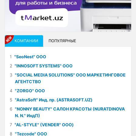
КОМПАНИИ
ПОПУЛЯРНЫЕ
1
"SeoNest" ООО
2
"INNOSOFT SYSTEMS" ООО
3
"SOCIAL MEDIA SOLUTIONS" ООО МАРКЕТИНГОВОЕ
АГЕНТСТВО
4
"ZORGO" ООО
5
"AstraSoft" Инд. пр. (ASTRASOFT.UZ)
6
"NONNY BEAUTY" САЛОН КРАСОТЫ (NURATDINOVA
N. N." ИндП)
7
"AL-STYLE" (VENDER" ООО)
8
"Tezcode" ООО