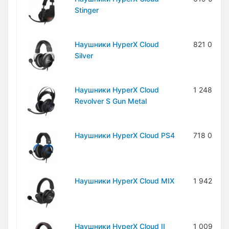
Stinger
Наушники HyperX Cloud
821 000 
Silver
Наушники HyperX Cloud
1 248 000
Revolver S Gun Metal
Наушники HyperX Cloud PS4
718 000 
Наушники HyperX Cloud MIX
1 942 000
Наушники HyperX Cloud II
1 009 000